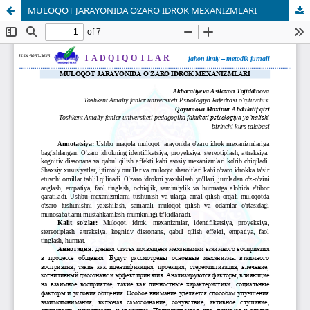
MULOQOT JARAYONIDA OʻZARO IDROK MEXANIZMLARI