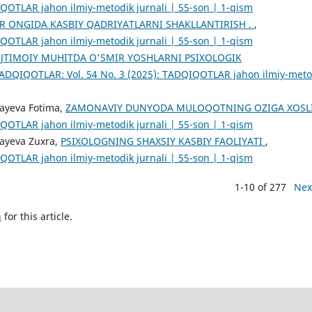
QOTLAR jahon ilmiy-metodik jurnali | 55-son | 1-qism
R ONGIDA KASBIY QADRIYATLARNI SHAKLLANTIRISH .
,
QOTLAR jahon ilmiy-metodik jurnali | 55-son | 1-qism
IJTIMOIY MUHITDA O'SMIR YOSHLARNI PSIXOLOGIK
ADQIQOTLAR: Vol. 54 No. 3 (2025): TADQIQOTLAR jahon ilmiy-meto
aayeva Fotima,
ZAMONAVIY DUNYODA MULOQOTNING OZIGA XOSL
QOTLAR jahon ilmiy-metodik jurnali | 55-son | 1-qism
aayeva Zuxra,
PSIXOLOGNING SHAXSIY KASBIY FAOLIYATI
,
QOTLAR jahon ilmiy-metodik jurnali | 55-son | 1-qism
1-10 of 277
Nex
h
for this article.