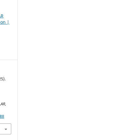
AR
son |
5).
LAR
,
188