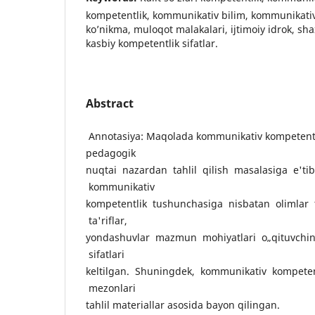
kompetentlik, kommunikativ bilim, kommunikativ
ko’nikma, muloqot malakalari, ijtimoiy idrok, sh
kasbiy kompetentlik sifatlar.
Abstract
Annotasiya: Maqolada kommunikativ kompetent
pedagogik
nuqtai nazardan tahlil qilish masalasiga e'tib
kommunikativ
kompetentlik tushunchasiga nisbatan olimlar
ta'riflar,
yondashuvlar mazmun mohiyatlari о„qituvchin
sifatlari
keltilgan. Shuningdek, kommunikativ kompeten
mezonlari
tahlil materiallar asosida bayon qilingan.