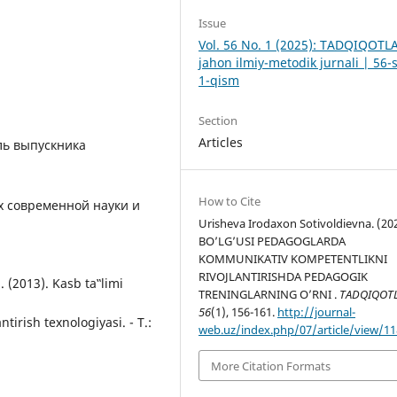
Issue
Vol. 56 No. 1 (2025): TADQIQOTL
jahon ilmiy-metodik jurnali | 56-
1-qism
Section
Articles
ель выпускника
How to Cite
х современной науки и
Urisheva Irodaxon Sotivoldievna. (202
BO’LG’USI PEDAGOGLARDA
KOMMUNIKATIV KOMPETENTLIKNI
RIVOJLANTIRISHDA PEDAGOGIK
 (2013). Kasb ta‟limi
TRENINGLARNING O’RNI .
TADQIQOT
56
(1), 156-161.
http://journal-
tirish texnologiyasi. - T.:
web.uz/index.php/07/article/view/1
More Citation Formats