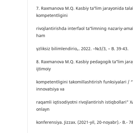
7. Raxmanova M.Q. Kasbiy ta‟lim jarayonida talab
kompetentligini
rivojlantirishda interfaol ta‟limning nazariy-amal
hәm
үzliksiz bilimlendirio„. 2022. –№3/3, – B. 39-43.
8. Raxmanova M.Q. Kasbiy pedagogik ta‟lim jara
ijtimoiy
kompetentligini takomillashtirish funksiyalari / 
innovatsiya va
raqamli iqtisodiyotni rivojlantirish istiqbollari” 
onlayn
konferensiya. Jizzax. (2021-yil, 20-noyabr).- B.- 7