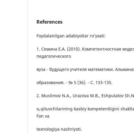
References
Foydalanilgan adabiyotlar ro’yxati:
1. Семина Е.А. (2010). Компетентностная мод
педагогического
вуза - будущего учителя математики. Альмана
образования. - № 5 (36). - С. 133-135.
2. Muslimov N.A., Urazova M.B., Eshpulatov Sh.N.
o„qituvchilarining kasbiy kompetentligini shakllan
Fan va
texnologiya nashriyoti.