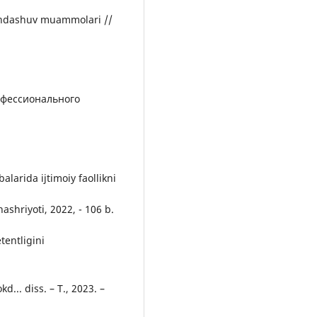
yondashuv muammolari //
рофессионального
larida ijtimoiy faollikni
ashriyoti, 2022, - 106 b.
tentligini
d... diss. – T., 2023. –