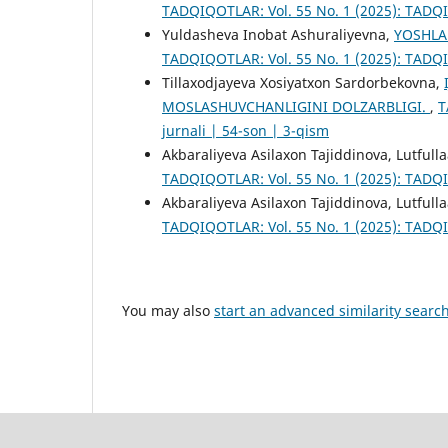
TADQIQOTLAR: Vol. 55 No. 1 (2025): TADQI
Yuldasheva Inobat Ashuraliyevna,
YOSHLA
TADQIQOTLAR: Vol. 55 No. 1 (2025): TADQI
Tillaxodjayeva Xosiyatxon Sardorbekovna,
MOSLASHUVCHANLIGINI DOLZARBLIGI.
,
T
jurnali | 54-son | 3-qism
Akbaraliyeva Asilaxon Tajiddinova, Lutfull
TADQIQOTLAR: Vol. 55 No. 1 (2025): TADQI
Akbaraliyeva Asilaxon Tajiddinova, Lutfull
TADQIQOTLAR: Vol. 55 No. 1 (2025): TADQI
You may also
start an advanced similarity searc