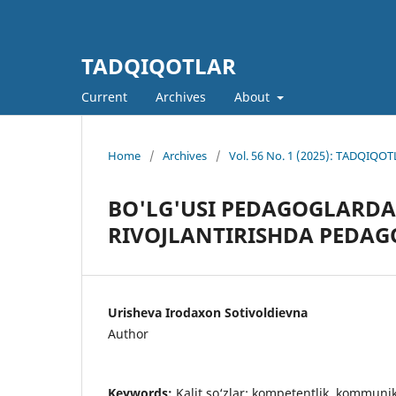
TADQIQOTLAR
Current
Archives
About
Home
/
Archives
/
Vol. 56 No. 1 (2025): TADQIQOTL
BO'LG'USI PEDAGOGLARD
RIVOJLANTIRISHDA PEDAG
Urisheva Irodaxon Sotivoldievna
Author
Keywords:
Kalit so‘zlar: kompetentlik, kommuni