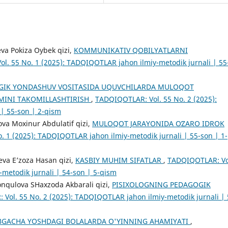
eva Pokiza Oybek qizi,
KOMMUNIKATIV QOBILYATLARNI
l. 55 No. 1 (2025): TADQIQOTLAR jahon ilmiy-metodik jurnali | 55
GIK YONDASHUV VOSITASIDA UQUVCHILARDA MULOQOT
MINI TAKOMILLASHTIRISH
,
TADQIQOTLAR: Vol. 55 No. 2 (2025):
| 55-son | 2-qism
va Moxinur Abdulatif qizi,
MULOQOT JARAYONIDA OʻZARO IDROK
 1 (2025): TADQIQOTLAR jahon ilmiy-metodik jurnali | 55-son | 1-
eva E’zoza Hasan qizi,
KASBIY MUHIM SIFATLAR
,
TADQIQOTLAR: Vo
metodik jurnali | 54-son | 5-qism
onqulova SHaxzoda Akbarali qizi,
PISIXOLOGNING PEDAGOGIK
Vol. 55 No. 2 (2025): TADQIQOTLAR jahon ilmiy-metodik jurnali | 
GACHA YOSHDAGI BOLALARDA O'YINNING AHAMIYATI
,