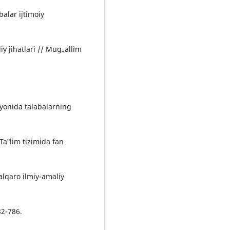
alar ijtimoiy
iy jihatlari // Mug„allim
yonida talabalarning
“Ta‟lim tizimida fan
Xalqaro ilmiy-amaliy
82-786.