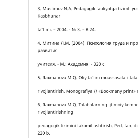
3. Muslimov N.A. Pedagogik faoliyatga tizimli 
Kasbhunar
ta‟limi. – 2004. - № 3. – B.24.
4. Митина Л.М. (2004). Психология труда и п
развития
учителя. - М.: Академия. - 320 с.
5. Raxmanova M.Q. Oliy ta‟lim muassasalari talaba
rivojlantirish. Monografiya // «Bookmany print» n
6. Raxmanova M.Q. Talabalarning ijtimoiy kompe
rivojlantirishning
pedagogik tizimini takomillashtirish. Ped. fan. dok
220 b.