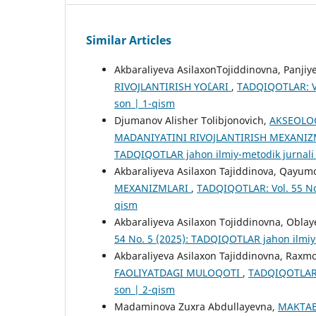
Similar Articles
Akbaraliyeva AsilaxonTojiddinovna, Panjiy
RIVOJLANTIRISH YO`LARI
,
TADQIQOTLAR: Vo
son | 1-qism
Djumanov Alisher Tolibjonovich,
AKSEOLO
MADANIYATINI RIVOJLANTIRISH MEXANIZ
TADQIQOTLAR jahon ilmiy-metodik jurnali 
Akbaraliyeva Asilaxon Tajiddinova, Qayumo
MEXANIZMLARI
,
TADQIQOTLAR: Vol. 55 No.
qism
Akbaraliyeva Asilaxon Tojiddinovna, Oblay
54 No. 5 (2025): TADQIQOTLAR jahon ilmiy-
Akbaraliyeva Asilaxon Tajiddinovna, Raxm
FAOLIYATDAGI MULOQOTI
,
TADQIQOTLAR: 
son | 2-qism
Madaminova Zuxra Abdullayevna,
MAKTAB