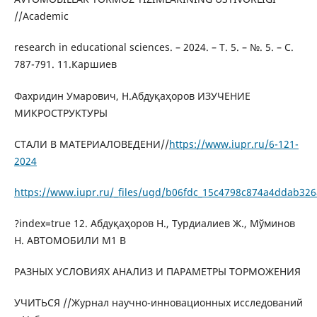
//Academic
research in educational sciences. – 2024. – Т. 5. – №. 5. – С.
787-791. 11.Каршиев
Фахридин Умарович, Н.Абдуқаҳоров ИЗУЧЕНИЕ
МИКРОСТРУКТУРЫ
СТАЛИ В МАТЕРИАЛОВЕДЕНИ//
https://www.iupr.ru/6-121-
2024
https://www.iupr.ru/_files/ugd/b06fdc_15c4798c874a4ddab32
?index=true 12. Абдуқаҳоров Н., Турдиалиев Ж., Мўминов
Н. АВТОМОБИЛИ M1 В
РАЗНЫХ УСЛОВИЯХ АНАЛИЗ И ПАРАМЕТРЫ ТОРМОЖЕНИЯ
УЧИТЬСЯ //Журнал научно-инновационных исследований