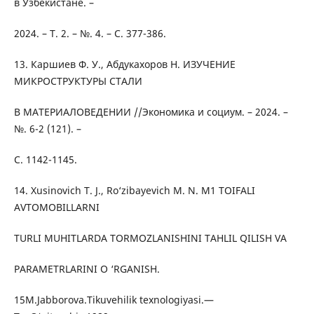
в Узбекистане. –
2024. – Т. 2. – №. 4. – С. 377-386.
13. Каршиев Ф. У., Абдукахоров Н. ИЗУЧЕНИЕ
МИКРОСТРУКТУРЫ СТАЛИ
В МАТЕРИАЛОВЕДЕНИИ //Экономика и социум. – 2024. –
№. 6-2 (121). –
С. 1142-1145.
14. Xusinovich T. J., Ro‘zibayevich M. N. M1 TOIFALI
AVTOMOBILLARNI
TURLI MUHITLARDA TORMOZLANISHINI TAHLIL QILISH VA
PARAMETRLARINI O ‘RGANISH.
15M.Jabborova.Tikuvehilik texnologiyasi.—