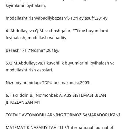
kiyimlami loyihalash,
modellashtirishvabadiiybezash”.-T.:“Faylasuf”,2014y.
4. Abdullayeva Q.M. va boshqalar. “Tikuv buyumlami
loyihalash, modellash va badiiy
bezash”.-T.:“Noshir”,2016y.
5.Q.M.Abdullayeva.Tikuvehilik buyumlarini loyihalash va
modellashtirish asoslari.
Nizomiy nomidagi TDPU bosmaxonasi,2003.
6. Faxriddin B., No‘monbek A. ABS SISTEMASI BILAN
JIHOZLANGAN M1
TOIFALI AVTOMOBILLARNING TORMOZ SAMARADORLIGINI
MATEMATIK NAZARIY TAHLILI //International journal of