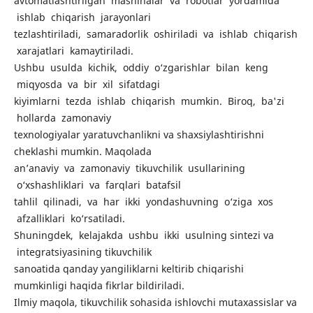
avtomatlashtirilgan mashinalar va robotlar yordamida
ishlab chiqarish jarayonlari
tezlashtiriladi, samaradorlik oshiriladi va ishlab chiqarish
xarajatlari kamaytiriladi.
Ushbu usulda kichik, oddiy o‘zgarishlar bilan keng
miqyosda va bir xil sifatdagi
kiyimlarni tezda ishlab chiqarish mumkin. Biroq, ba'zi
hollarda zamonaviy
texnologiyalar yaratuvchanlikni va shaxsiylashtirishni
cheklashi mumkin. Maqolada
an’anaviy va zamonaviy tikuvchilik usullarining
o‘xshashliklari va farqlari batafsil
tahlil qilinadi, va har ikki yondashuvning o‘ziga xos
afzalliklari ko‘rsatiladi.
Shuningdek, kelajakda ushbu ikki usulning sintezi va
integratsiyasining tikuvchilik
sanoatida qanday yangiliklarni keltirib chiqarishi
mumkinligi haqida fikrlar bildiriladi.
Ilmiy maqola, tikuvchilik sohasida ishlovchi mutaxassislar va