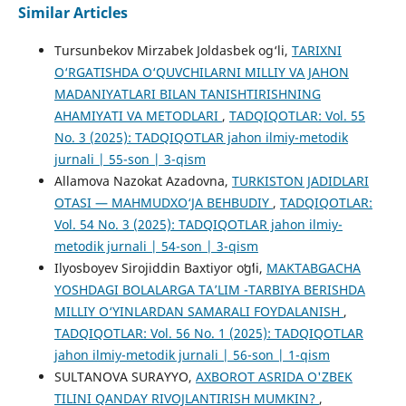
Similar Articles
Tursunbekov Mirzabek Joldasbek og‘li,
TARIXNI
O‘RGATISHDA O‘QUVCHILARNI MILLIY VA JAHON
MADANIYATLARI BILAN TANISHTIRISHNING
AHAMIYATI VA METODLARI
,
TADQIQOTLAR: Vol. 55
No. 3 (2025): TADQIQOTLAR jahon ilmiy-metodik
jurnali | 55-son | 3-qism
Allamova Nazokat Azadovna,
TURKISTON JADIDLARI
OTASI — MAHMUDXO‘JA BEHBUDIY
,
TADQIQOTLAR:
Vol. 54 No. 3 (2025): TADQIQOTLAR jahon ilmiy-
metodik jurnali | 54-son | 3-qism
Ilyosboyev Sirojiddin Baxtiyor oʻgʻli,
MAKTABGACHA
YOSHDAGI BOLALARGA TA’LIM -TARBIYA BERISHDA
MILLIY O‘YINLARDAN SAMARALI FOYDALANISH
,
TADQIQOTLAR: Vol. 56 No. 1 (2025): TADQIQOTLAR
jahon ilmiy-metodik jurnali | 56-son | 1-qism
SULTANOVA SURAYYO,
AXBOROT ASRIDA O'ZBEK
TILINI QANDAY RIVOJLANTIRISH MUMKIN?
,