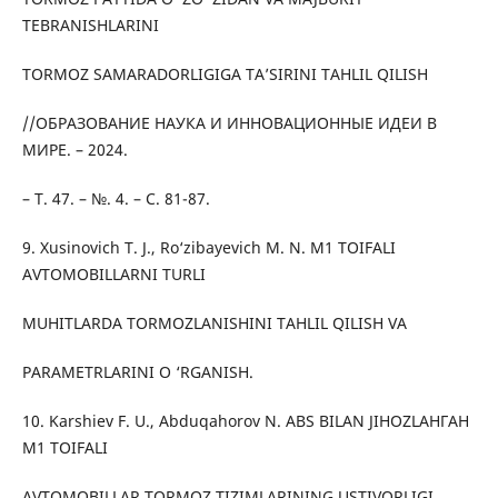
TEBRANISHLARINI
TORMOZ SAMARADORLIGIGA TA’SIRINI TAHLIL QILISH
//ОБРАЗОВАНИЕ НАУКА И ИННОВАЦИОННЫЕ ИДЕИ В
МИРЕ. – 2024.
– Т. 47. – №. 4. – С. 81-87.
9. Xusinovich T. J., Ro‘zibayevich M. N. M1 TOIFALI
AVTOMOBILLARNI TURLI
MUHITLARDA TORMOZLANISHINI TAHLIL QILISH VA
PARAMETRLARINI O ‘RGANISH.
10. Karshiev F. U., Abduqahorov N. ABS BILAN JIHOZLAНГАН
M1 TOIFALI
AVTOMOBILLAR TORMOZ TIZIMLARINING USTIVORLIGI