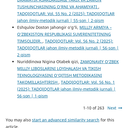
TUSHUNCHASINING O‘RNI VA AHAMIYATI
,
TADQIQOTLAR: Vol. 55 No. 2 (2025): TADQIQOTLAR
jahon ilmiy-metodik jurnali | 55-son | 2-qism
Eshqulov Doston Jahongir o‘g‘li,
MILLIY ARMIYA –
O‘ZBEKISTON RESPUBLIKASI SUVERENITETINING
TIMSOLIDIR.
,
TADQIQOTLAR: Vol. 56 No. 2 (2025):
TADQIQOTLAR jahon ilmiy-metodik jurnali | 56-son |
2-qism
Nuriddinova Nigina Otabek qizi,
ZAMONAVIY O‘ZBEK
MILLIY LIBOSLARINI LOYIHALASH VA TIKISH
TEXNOLOGIYASINI O‘QITISH METODIKASINI
TAKOMILLASHTIRISH
,
TADQIQOTLAR: Vol. 56 No. 1
(2025): TADQIQOTLAR jahon ilmiy-metodik jurnali |
56-son | 1-qism
1-10 of 263
Next
You may also
start an advanced similarity search
for this
article.