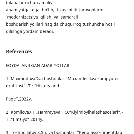
talabalar uchun amaliy
ahamiyatga ega bo‘lib, tikuvchilik jarayonlarini
modernizatsiya qilish va samarali
boshqarish yo‘llari haqida chuqurroq tushuncha hosil
qilishga yordam beradi.
References
FOYDALANILGAN ADABIYOTLAR:
1. MaxmudovaDva boshqalar “Muxandislikva kompyuter
grafikasi”.-T.: “History and
Page”,2022y.
2. KomilovaX.H.,HamrayevaH.Q.“Kiyimloyihalashasoslari”.-
T.:“Ilmziyo”,2014y.
3. Toshpo‘latov S.Sh. va boshqalar. “Keng assortimentdagi