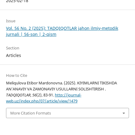
2025-02-18
Issue
Vol. 56 No. 2 (2025): TADQIQOTLAR jahon ilmiy-metodik
jurnali | 56-son | 2-qism
Section
Articles
How to Cite
Meliqulova Etibor Mardonovna. (2025). KIYIMLARNI TIKISHDA
AN’ANAVIY VA ZAMONAVIY USULLARNI SOLISHTIRISH .
TADQIQOTLAR
,
56
(2), 83-91.
http://journal-
web.uz/index.php/07/article/view/1479
More Citation Formats