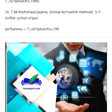
Т.,«O‘qituvchi»,1989.
16. T.M.Poshshaxo‘jayeva. Xizmat ko‘rsatish mehnati. 5-7-
sinflar uchun o‘quv
qo‘llanma.— Т.,«O‘qituvchi»,199