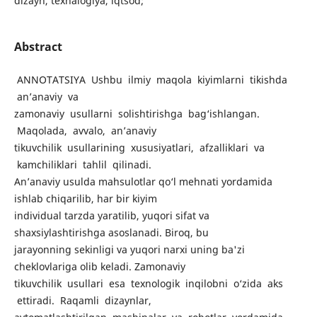
dizayn, texnalogiya, iqtsod;
Abstract
ANNOTATSIYA Ushbu ilmiy maqola kiyimlarni tikishda
an’anaviy va
zamonaviy usullarni solishtirishga bag‘ishlangan.
Maqolada, avvalo, an’anaviy
tikuvchilik usullarining xususiyatlari, afzalliklari va
kamchiliklari tahlil qilinadi.
An’anaviy usulda mahsulotlar qo‘l mehnati yordamida
ishlab chiqarilib, har bir kiyim
individual tarzda yaratilib, yuqori sifat va
shaxsiylashtirishga asoslanadi. Biroq, bu
jarayonning sekinligi va yuqori narxi uning ba'zi
cheklovlariga olib keladi. Zamonaviy
tikuvchilik usullari esa texnologik inqilobni o‘zida aks
ettiradi. Raqamli dizaynlar,