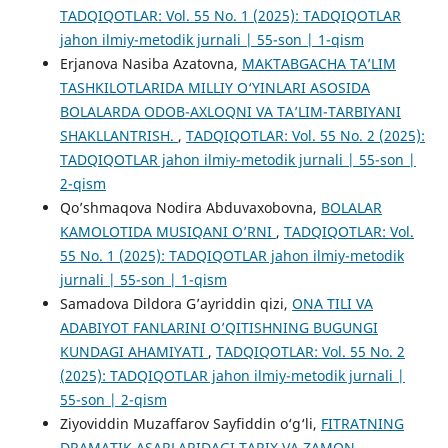
TADQIQOTLAR: Vol. 55 No. 1 (2025): TADQIQOTLAR
jahon ilmiy-metodik jurnali | 55-son | 1-qism
Erjanova Nasiba Azatovna,
MAKTABGACHA TA’LIM
TASHKILOTLARIDA MILLIY O‘YINLARI ASOSIDA
BOLALARDA ODOB-AXLOQNI VA TA’LIM-TARBIYANI
SHAKLLANTRISH.
,
TADQIQOTLAR: Vol. 55 No. 2 (2025):
TADQIQOTLAR jahon ilmiy-metodik jurnali | 55-son |
2-qism
Qo’shmaqova Nodira Аbduvaxobovnа,
BOLALAR
KAMOLOTIDA MUSIQANI O’RNI
,
TADQIQOTLAR: Vol.
55 No. 1 (2025): TADQIQOTLAR jahon ilmiy-metodik
jurnali | 55-son | 1-qism
Samadova Dildora G’ayriddin qizi,
ONA TILI VA
ADABIYOT FANLARINI O’QITISHNING BUGUNGI
KUNDAGI AHAMIYATI
,
TADQIQOTLAR: Vol. 55 No. 2
(2025): TADQIQOTLAR jahon ilmiy-metodik jurnali |
55-son | 2-qism
Ziyoviddin Muzaffarov Sayfiddin o‘g‘li,
FITRATNING
DRAMATIK ASARLARIDAGI TARIX VA ZAMON