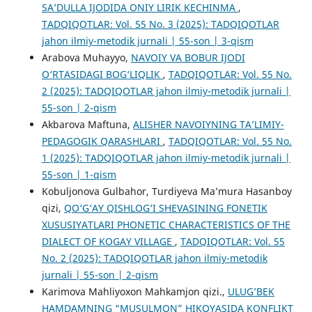
SA’DULLA IJODIDA ONIY LIRIK KECHINMA
,
TADQIQOTLAR: Vol. 55 No. 3 (2025): TADQIQOTLAR
jahon ilmiy-metodik jurnali | 55-son | 3-qism
Arabova Muhayyo,
NAVOIY VA BOBUR IJODI
O‘RTASIDAGI BOG‘LIQLIК
,
TADQIQOTLAR: Vol. 55 No.
2 (2025): TADQIQOTLAR jahon ilmiy-metodik jurnali |
55-son | 2-qism
Akbarova Maftuna,
ALISHER NAVOIYNING TA’LIMIY-
PEDAGOGIK QARASHLARI
,
TADQIQOTLAR: Vol. 55 No.
1 (2025): TADQIQOTLAR jahon ilmiy-metodik jurnali |
55-son | 1-qism
Kobuljonova Gulbahor, Turdiyeva Ma’mura Hasanboy
qizi,
QO‘G‘AY QISHLOG‘I SHEVASINING FONETIK
XUSUSIYATLARI PHONETIC CHARACTERISTICS OF THE
DIALECT OF KOGAY VILLAGE
,
TADQIQOTLAR: Vol. 55
No. 2 (2025): TADQIQOTLAR jahon ilmiy-metodik
jurnali | 55-son | 2-qism
Karimova Mahliyoxon Mahkamjon qizi.,
ULUG’BEK
HAMDAMNING “MUSULMON” HIKOYASIDA KONFLIKT