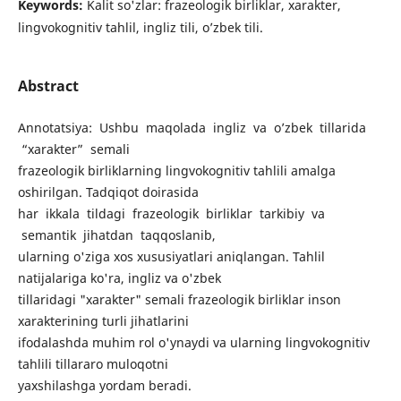
Keywords:
Kalit so'zlar: frazeologik birliklar, xarakter,
lingvokognitiv tahlil, ingliz tili, o’zbek tili.
Abstract
Annotatsiya: Ushbu maqolada ingliz va o’zbek tillarida
“xarakter” semali
frazeologik birliklarning lingvokognitiv tahlili amalga
oshirilgan. Tadqiqot doirasida
har ikkala tildagi frazeologik birliklar tarkibiy va
semantik jihatdan taqqoslanib,
ularning o'ziga xos xususiyatlari aniqlangan. Tahlil
natijalariga ko'ra, ingliz va o'zbek
tillaridagi "xarakter" semali frazeologik birliklar inson
xarakterining turli jihatlarini
ifodalashda muhim rol o'ynaydi va ularning lingvokognitiv
tahlili tillararo muloqotni
yaxshilashga yordam beradi.