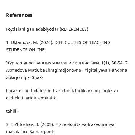
References
Foydalanilgan adabiyotlar (REFERENCES)
1. Uktamova, M. (2020). DIFFICULTIES OF TEACHING
STUDENTS ONLINE.
Журнал иностранных языков и лингвистики, 1(1), 50-54. 2.
Axmedova Matluba Ibragimdjonovna , Yigitaliyeva Handona
Zokirjon qizi Shaxs
harakterini ifodalovchi fraziologik birliklarning ingliz va
o'zbek tillarida semantik
tahlili.
3. Yo'ldoshev, B. (2005). Frazeologiya va frazeografiya
masalalari. Samarqand: