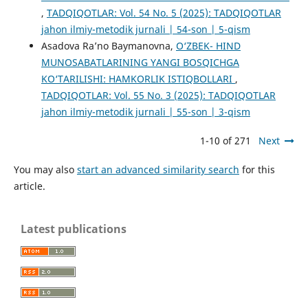
,
TADQIQOTLAR: Vol. 54 No. 5 (2025): TADQIQOTLAR
jahon ilmiy-metodik jurnali | 54-son | 5-qism
Asadova Ra’no Baymanovna,
O‘ZBEK- HIND
MUNOSABATLARINING YANGI BOSQICHGA
KO‘TARILISHI: HAMKORLIK ISTIQBOLLARI
,
TADQIQOTLAR: Vol. 55 No. 3 (2025): TADQIQOTLAR
jahon ilmiy-metodik jurnali | 55-son | 3-qism
1-10 of 271
Next
You may also
start an advanced similarity search
for this
article.
Latest publications