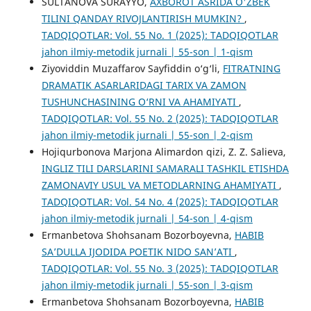
SULTANOVA SURAYYO,
AXBOROT ASRIDA O'ZBEK
TILINI QANDAY RIVOJLANTIRISH MUMKIN?
,
TADQIQOTLAR: Vol. 55 No. 1 (2025): TADQIQOTLAR
jahon ilmiy-metodik jurnali | 55-son | 1-qism
Ziyoviddin Muzaffarov Sayfiddin o‘g‘li,
FITRATNING
DRAMATIK ASARLARIDAGI TARIX VA ZAMON
TUSHUNCHASINING O‘RNI VA AHAMIYATI
,
TADQIQOTLAR: Vol. 55 No. 2 (2025): TADQIQOTLAR
jahon ilmiy-metodik jurnali | 55-son | 2-qism
Hojiqurbonova Marjona Alimardon qizi, Z. Z. Salieva,
INGLIZ TILI DARSLARINI SAMARALI TASHKIL ETISHDA
ZAMONAVIY USUL VA METODLARNING AHAMIYATI
,
TADQIQOTLAR: Vol. 54 No. 4 (2025): TADQIQOTLAR
jahon ilmiy-metodik jurnali | 54-son | 4-qism
Ermanbetova Shohsanam Bozorboyevna,
HABIB
SA’DULLA IJODIDA POETIK NIDO SAN’ATI
,
TADQIQOTLAR: Vol. 55 No. 3 (2025): TADQIQOTLAR
jahon ilmiy-metodik jurnali | 55-son | 3-qism
Ermanbetova Shohsanam Bozorboyevna,
HABIB