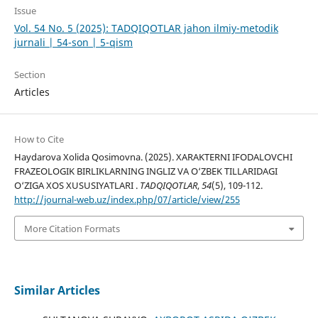
Issue
Vol. 54 No. 5 (2025): TADQIQOTLAR jahon ilmiy-metodik
jurnali | 54-son | 5-qism
Section
Articles
How to Cite
Haydarova Xolida Qosimovna. (2025). XARAKTERNI IFODALOVCHI
FRAZEOLOGIK BIRLIKLARNING INGLIZ VA O‘ZBEK TILLARIDAGI
O‘ZIGA XOS XUSUSIYATLARI .
TADQIQOTLAR
,
54
(5), 109-112.
http://journal-web.uz/index.php/07/article/view/255
More Citation Formats
Similar Articles