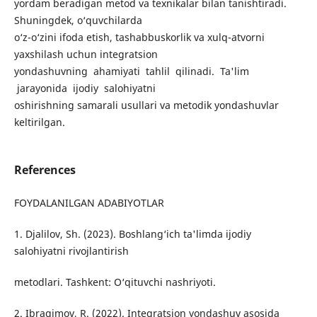
yordam beradigan metod va texnikalar bilan tanishtiradi.
Shuningdek, o‘quvchilarda
o‘z-o‘zini ifoda etish, tashabbuskorlik va xulq-atvorni
yaxshilash uchun integratsion
yondashuvning ahamiyati tahlil qilinadi. Ta'lim
jarayonida ijodiy salohiyatni
oshirishning samarali usullari va metodik yondashuvlar
keltirilgan.
References
FOYDALANILGAN ADABIYOTLAR
1. Djalilov, Sh. (2023). Boshlang‘ich ta'limda ijodiy
salohiyatni rivojlantirish
metodlari. Tashkent: O‘qituvchi nashriyoti.
2. Ibragimov, R. (2022). Integratsion yondashuv asosida