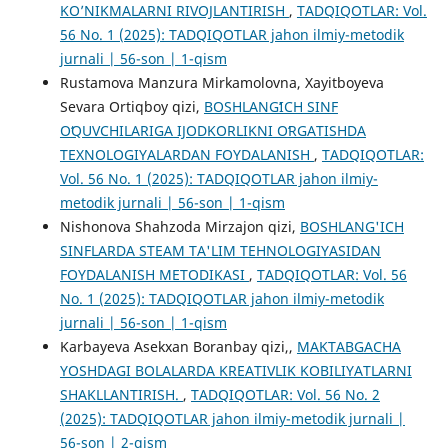
KO’NIKMALARNI RIVOJLANTIRISH
,
TADQIQOTLAR: Vol.
56 No. 1 (2025): TADQIQOTLAR jahon ilmiy-metodik
jurnali | 56-son | 1-qism
Rustamova Manzura Mirkamolovna, Xayitboyeva
Sevara Ortiqboy qizi,
BOSHLANGʻICH SINF
OʻQUVCHILARIGA IJODKORLIKNI OʻRGATISHDA
TEXNOLOGIYALARDAN FOYDALANISH
,
TADQIQOTLAR:
Vol. 56 No. 1 (2025): TADQIQOTLAR jahon ilmiy-
metodik jurnali | 56-son | 1-qism
Nishonova Shahzoda Mirzajon qizi,
BOSHLANG'ICH
SINFLARDA STEAM TA'LIM TEHNOLOGIYASIDAN
FOYDALANISH METODIKASI
,
TADQIQOTLAR: Vol. 56
No. 1 (2025): TADQIQOTLAR jahon ilmiy-metodik
jurnali | 56-son | 1-qism
Karbayeva Asekxan Boranbay qizi,,
MAKTABGACHA
YOSHDAGI BOLALARDA KREATIVLIK KOBILIYATLARNI
SHAKLLANTIRISH.
,
TADQIQOTLAR: Vol. 56 No. 2
(2025): TADQIQOTLAR jahon ilmiy-metodik jurnali |
56-son | 2-qism