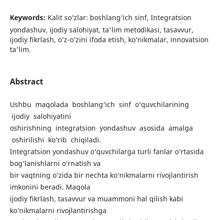
Keywords:
Kalit so‘zlar: boshlang‘ich sinf, Integratsion
yondashuv, ijodiy salohiyat, ta'lim metodikasi, tasavvur,
ijodiy fikrlash, o‘z-o‘zini ifoda etish, ko‘nikmalar, innovatsion
ta'lim.
Abstract
Ushbu maqolada boshlang‘ich sinf o‘quvchilarining
ijodiy salohiyatini
oshirishning integratsion yondashuv asosida amalga
oshirilishi ko‘rib chiqiladi.
Integratsion yondashuv o‘quvchilarga turli fanlar o‘rtasida
bog‘lanishlarni o‘rnatish va
bir vaqtning o‘zida bir nechta ko‘nikmalarni rivojlantirish
imkonini beradi. Maqola
ijodiy fikrlash, tasavvur va muammoni hal qilish kabi
ko‘nikmalarni rivojlantirishga