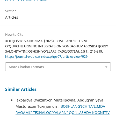
Section
Articles
How to Cite
XOLQO‘ZIYEVA NOZIMA. (2025). BOSHLANG’ICH SINF
O‘QUVCHILARINING INTEGRATSION YONDASHUV ASOSIDA IJODIY
SALOHIYATINI OSHISH YO‘LLARI .
TADQIQOTLAR
,
55
(1), 216-219.
http://journal-web.uz/index.php/07/article/view/929
More Citation Formats
Similar Articles
Jakbarova Oyazimxon Mutalipovna, Abdug’aniyeva
Masturaxon Toxirjon qizi,
BOSHLANG’ICH TA’LIMDA
RAQAMLI TEXNALOGIYALARNI QO’LLASHDA KOGNITIV