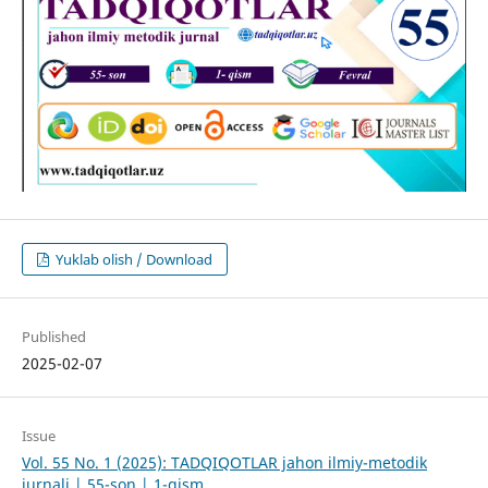
Yuklab olish / Download
Published
2025-02-07
Issue
Vol. 55 No. 1 (2025): TADQIQOTLAR jahon ilmiy-metodik
jurnali | 55-son | 1-qism