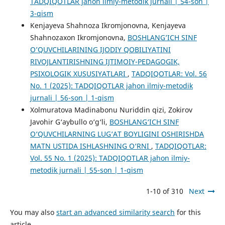
TADQIQOTLAR jahon ilmiy-metodik jurnali | 54-son |
3-qism
Kenjayeva Shahnoza Ikromjonovna, Kenjayeva
Shahnozaxon Ikromjonovna,
BOSHLANG’ICH SINF
O’QUVCHILARINING IJODIY QOBILIYATINI
RIVOJLANTIRISHNING IJTIMOIY-PEDAGOGIK,
PSIXOLOGIK XUSUSIYATLARI
,
TADQIQOTLAR: Vol. 56
No. 1 (2025): TADQIQOTLAR jahon ilmiy-metodik
jurnali | 56-son | 1-qism
Xolmuratova Madinabonu Nuriddin qizi, Zokirov
Javohir G‘aybullo o‘g‘li,
BOSHLANG‘ICH SINF
O‘QUVCHILARNING LUG‘AT BOYLIGINI OSHIRISHDA
MATN USTIDA ISHLASHNING O‘RNI
,
TADQIQOTLAR:
Vol. 55 No. 1 (2025): TADQIQOTLAR jahon ilmiy-
metodik jurnali | 55-son | 1-qism
1-10 of 310
Next
You may also
start an advanced similarity search
for this
article.