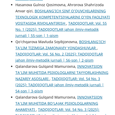
Hasanova Gulnoz Qosimovna, Ahrorova Shahrizoda
Anvar qizi,
BOSHLАNGʼICH SINF OʼQUVCHILАRINING
TEXNOLOGIK KOMPETENTSIYALАRINI OʼYIN FАOLIYATI
VOSITАSIDА RIVOJLАNTIRISH
,
TADQIQOTLAR: Vol. 55
No. 1 (2025): TADQIQOTLAR jahon ilmiy-metodik
jurnali | 55-son | 1-qism
Qo‘chqarova Mavluda Soyibjonovna,
BOSHLANG‘ICH
TA’LIM TIZIMIGA ZAMONAVIY YONDASHUVLAR
,
TADQIQOTLAR: Vol. 56 No. 2 (2025): TADQIQOTLAR
jahon ilmiy-metodik jurnali | 56-son | 2-qism
Qalandarova Gulqand Mamurovna,
INNOVATSION
TA'LIM MUHITIDA PSIXOLOGLARNI TAYYORLASHNING
NAZARIY ASOSLARI
,
TADQIQOTLAR: Vol. 54 No. 3
(2025): TADQIQOTLAR jahon ilmiy-metodik jurnali |
54-son | 3-qism
Qalandarova Gulqand Mamurovna,
INNOVATSION
TA'LIM MUHITIDA BO‘LAJAK PSIXOLOGLARNING
AHAMIYATI
,
TADQIQOTLAR: Vol. 54 No. 3 (2025):