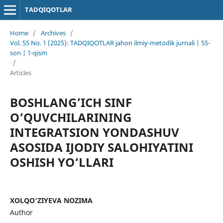
TADQIQOTLAR
Home
/
Archives
/
Vol. 55 No. 1 (2025): TADQIQOTLAR jahon ilmiy-metodik jurnali | 55-
son | 1-qism
/
Articles
BOSHLANG’ICH SINF
O‘QUVCHILARINING
INTEGRATSION YONDASHUV
ASOSIDA IJODIY SALOHIYATINI
OSHISH YO‘LLARI
XOLQO‘ZIYEVA NOZIMA
Author