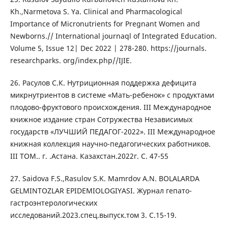
Kh.,Narmetova S. Ya. Clinical and Pharmacological
Importance of Micronutrients for Pregnant Women and
Newborns.// International journaql of Integrated Education.
Volume 5, Issue 12| Dec 2022 | 278-280. https://journals.
researchparks. org/index.php//IJIE.
26. Расулов С.К. Нутриционная поддержка дефицита
микрнутриентов в системе «Мать-ребенок» с продуктами
плодово-фруктового происхождения. III Международное
книжное издание стран Сотружества Независимых
государств «ЛУЧШИЙ ПЕДАГОГ-2022». III Международное
книжная коллекция научно-педагогических работников.
III ТОМ.. г. .Астана. Казахстан.2022г. С. 47-55
27. Saidova F.S.,Rasulov S.K. Mamrdov A.N. BOLALARDA
GELMINTOZLAR EPIDEMIOLOGIYASI. Журнал гепато-
гастроэнтерологических
исследований.2023.спец.выпуск.том 3. С.15-19.