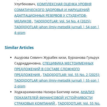
Улугбекович,
КОМПЛЕКСНАЯ ОЦЕНКА УРОВНЯ
СОМАТИЧЕСКОГО ЗДОРОВЬЯ И НАРУШЕНИЙ
АДАПТАЦИОННЫХ РЕЗЕРВОВ У СТУДЕНТОВ-
МЕДИКОВ
,
TADQIQOTLAR: Vol. 54 No. 4 (2025):
TADQIQOTLAR jahon ilmiy-metodik jurnali | 54-son |
4-qism
Similar Articles
Ашурова Севинч Журабек кизи, Бурханова Гульрух
Садриддиновна,
СПЕЦИФИКА МЕСТОИМЕННЫХ
ПРЕДЛОЖЕНИЙ В СОСТАВЕ СЛОЖНОГО
ПРЕДЛОЖЕНИЯ
,
TADQIQOTLAR: Vol. 55 No. 2 (2025):
TADQIQOTLAR jahon ilmiy-metodik jurnali | 55-son |
2-qism
Ходжарахманова Назира Бахтияр кизи,
АНАЛИЗ
ПОКАЗАТЕЛЕЙ ФИНАНСОВОЙ УСТОЙЧИВОСТИ
СТРАХОВЫХ КОМПАНИЙ
,
TADQIQOTLAR: Vol. 55 No.