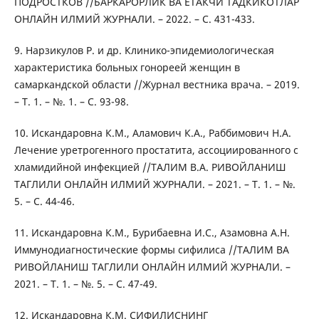
ПОДРОСТКОВ //БАРКАРОРЛИК ВА ЕТАКЧИ ТАДКИКОТЛАР
ОНЛАЙН ИЛМИЙ ЖУРНАЛИ. – 2022. – С. 431-433.
9. Нарзикулов Р. и др. Клинико-эпидемиологическая
характеристика больных гонореей женщин в
самаркандской области //Журнал вестника врача. – 2019.
– Т. 1. – №. 1. – С. 93-98.
10. Искандаровна К.М., Аламович К.А., Раббимович Н.А.
Лечение уретрогенного простатита, ассоциированного с
хламидийной инфекцией //ТАЛИМ В.А. РИВОЙЛАНИШ
ТАГЛИЛИ ОНЛАЙН ИЛМИЙ ЖУРНАЛИ. – 2021. – Т. 1. – №.
5. – С. 44-46.
11. Искандаровна К.М., Бурибаевна И.С., Азамовна А.Н.
Иммунодиагностические формы сифилиса //ТАЛИМ ВА
РИВОЙЛАНИШ ТАГЛИЛИ ОНЛАЙН ИЛМИЙ ЖУРНАЛИ. –
2021. – Т. 1. – №. 5. – С. 47-49.
12. Искандаровна К.М. СИФИЛИСНИНГ