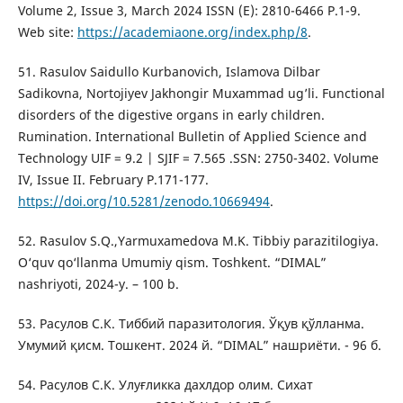
Volume 2, Issue 3, March 2024 ISSN (E): 2810-6466 Р.1-9.
Web site:
https://academiaone.org/index.php/8
.
51. Rasulov Saidullo Kurbanovich, Islamova Dilbar
Sadikovna, Nortojiyev Jakhongir Muxammad ug’li. Functional
disorders of the digestive organs in early children.
Rumination. International Bulletin of Applied Science and
Technology UIF = 9.2 | SJIF = 7.565 .SSN: 2750-3402. Volume
IV, Issue II. February Р.171-177.
https://doi.org/10.5281/zenodo.10669494
.
52. Rasulov S.Q.,Yarmuxamedova M.K. Tibbiy parazitilogiya.
O‘quv qo‘llanma Umumiy qism. Toshkent. “DIMAL”
nashriyoti, 2024-y. – 100 b.
53. Расулов С.К. Тиббий паразитология. Ўқув қўлланма.
Умумий қисм. Тошкент. 2024 й. “DIMAL” нашриёти. - 96 б.
54. Расулов С.К. Улуғликка дахлдор олим. Сихат