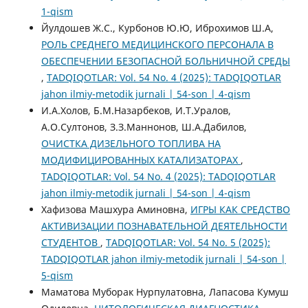
1-qism
Йулдошев Ж.С., Курбонов Ю.Ю, Иброхимов Ш.А,
РОЛЬ СРЕДНЕГО МЕДИЦИНСКОГО ПЕРСОНАЛА В
ОБЕСПЕЧЕНИИ БЕЗОПАСНОЙ БОЛЬНИЧНОЙ СРЕДЫ
,
TADQIQOTLAR: Vol. 54 No. 4 (2025): TADQIQOTLAR
jahon ilmiy-metodik jurnali | 54-son | 4-qism
И.А.Холов, Б.М.Назарбеков, И.Т.Уралов,
А.О.Султонов, З.З.Маннонов, Ш.А.Дабилов,
ОЧИСТКА ДИЗЕЛЬНОГО ТОПЛИВА НА
МОДИФИЦИРОВАННЫХ КАТАЛИЗАТОРАХ
,
TADQIQOTLAR: Vol. 54 No. 4 (2025): TADQIQOTLAR
jahon ilmiy-metodik jurnali | 54-son | 4-qism
Хафизова Машхура Аминовна,
ИГРЫ КАК СРЕДСТВО
АКТИВИЗАЦИИ ПОЗНАВАТЕЛЬНОЙ ДЕЯТЕЛЬНОСТИ
СТУДЕНТОВ
,
TADQIQOTLAR: Vol. 54 No. 5 (2025):
TADQIQOTLAR jahon ilmiy-metodik jurnali | 54-son |
5-qism
Маматова Муборак Нурпулатовна, Лапасова Кумуш