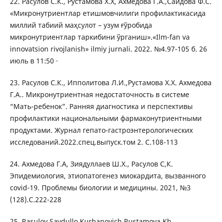
22. Расулов С.К., Рустамова Х.Х, Ахмедова Г.А.,Саидова Ф.С.
«Микронутриентлар етишмовчилиги профилактикасида
миллий табиий маҳсулот – узум ғўробида
микронутриентлар таркибини ўрганиш».«Ilm-fan va
innovatsion rivojlanish» ilmiy jurnali. 2022. №4.97-105 б. 26
июль в 11:50 ·
23. Расулов С.К., Ипполитова Л.И.,Рустамова Х.Х. Ахмедова
Г.А.. Микронутриентная недостаточность в системе
“Мать-ребенок”. Ранняя диагностика и перспективы
профилактики национальными фармаконутриентными
продуктами. Журнал гепато-гастроэнтерологических
исследований.2022.спец.выпуск.том 2. С.108-113
24. Ахмедова Г.А, Зиядуллаев Ш.Х., Расулов С,К.
Эпидемиология, этиопатогенез миокардита, вызванного
covid-19. Проблемы биологии и медицины. 2021, №3
(128).С.222-228
25. Rasulov Saydullo Kurbanovich Rustamova Kh.