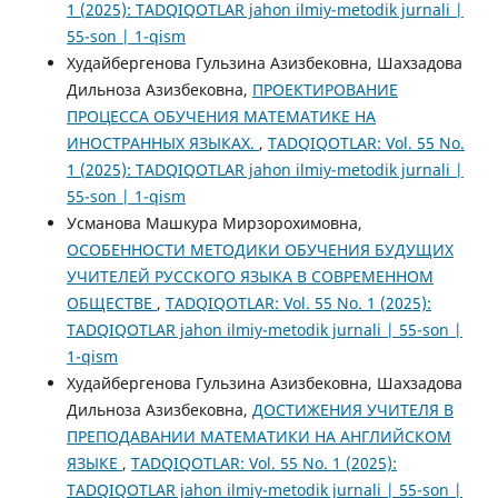
1 (2025): TADQIQOTLAR jahon ilmiy-metodik jurnali |
55-son | 1-qism
Худайбергенова Гульзина Азизбековна, Шахзадова
Дильноза Азизбековна,
ПРОЕКТИРОВАНИЕ
ПРОЦЕССА ОБУЧЕНИЯ МАТЕМАТИКЕ НА
ИНОСТРАННЫХ ЯЗЫКАХ.
,
TADQIQOTLAR: Vol. 55 No.
1 (2025): TADQIQOTLAR jahon ilmiy-metodik jurnali |
55-son | 1-qism
Усманова Машкура Мирзорохимовна,
ОСОБЕННОСТИ МЕТОДИКИ ОБУЧЕНИЯ БУДУЩИХ
УЧИТЕЛЕЙ РУССКОГО ЯЗЫКА В СОВРЕМЕННОМ
ОБЩЕСТВЕ
,
TADQIQOTLAR: Vol. 55 No. 1 (2025):
TADQIQOTLAR jahon ilmiy-metodik jurnali | 55-son |
1-qism
Худайбергенова Гульзина Азизбековна, Шахзадова
Дильноза Азизбековна,
ДОСТИЖЕНИЯ УЧИТЕЛЯ В
ПРЕПОДАВАНИИ МАТЕМАТИКИ НА АНГЛИЙСКОМ
ЯЗЫКЕ
,
TADQIQOTLAR: Vol. 55 No. 1 (2025):
TADQIQOTLAR jahon ilmiy-metodik jurnali | 55-son |