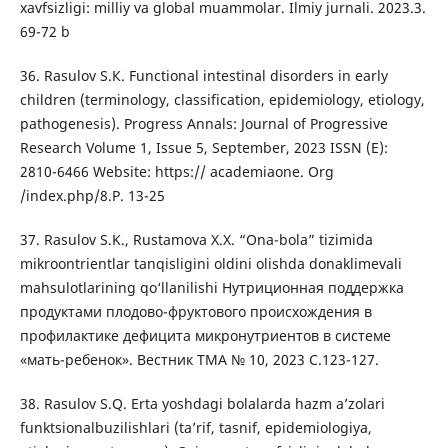
xavfsizligi: milliy va global muammolar. Ilmiy jurnali. 2023.3.
69-72 b
36. Rasulov S.К. Functional intestinal disorders in early
children (terminology, classification, epidemiology, etiology,
pathogenesis). Progress Annals: Journal of Progressive
Research Volume 1, Issue 5, September, 2023 ISSN (E):
2810-6466 Website: https:// academiaone. Org
/index.php/8.Р. 13-25
37. Rasulov S.K., Rustamova Х.Х. “Ona-bola” tizimida
mikroontrientlar tanqisligini oldini olishda donaklimevali
mahsulotlarining qo‘llanilishi Нутриционная поддержка
продуктами плодово-фруктового происхождения в
профилактике дефицита микронутриентов в системе
«мать-ребенок». Вестник ТМА № 10, 2023 С.123-127.
38. Rasulov S.Q. Ertа yoshdаgi bolаlаrdа hаzm а’zolаri
funktsionаlbuzilishlаri (taʼrif, tasnif, epidemiologiya,