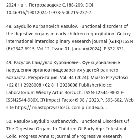
2024 г.в г. Петрозаводске C.188-209. DOI
10.46916/19012024-1-978-5-00215-237-7
48. Saydullo Kurbanovich Rasulov. Functional disorders of
the digestive organs in early children regurgitation. Gelaxy
international imterdisciplinary Research journal (GIIRJ) ISSN
(E):2347-6915. Vol 12. Issue 01. January(2024). P.322-331.
49. Расулов Сайдулло Курбанович. Функциональные
нарушения органов пищеварения у детей раннего
возраста. Регургитация. Vol. 44 (2024): Miasto Przyszłości
+62 811 2928008 +62 811 2928008 PublisherKielce:
Laboratorium Wiedzy Artur Borcuch. ISSN-L2544-980X E-
ISSN2544-980X. IF(Impact Factor)9.98 / 2023.Р. 595-602. Web
site https:// miastoprzyszlosci. com.pl/index.p...
50. Rasulov Saydullo Kurbanovich. Functional Disorders Of
The Digestive Organs In Children Of Early Age. Intestinal
Colic. Progress Annals: Journal of Progressive Research