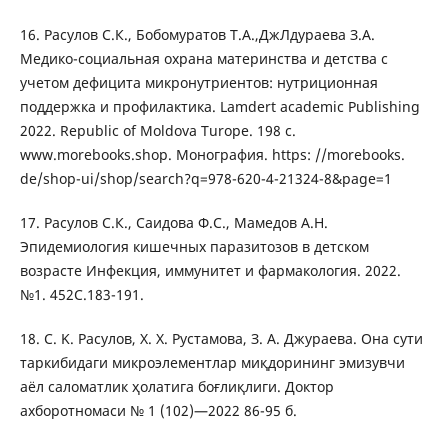
16. Расулов С.К., Бобомуратов Т.А.,ДжЛдураева З.А.
Медико-социальная охрана материнства и детства с
учетом дефицита микронутриентов: нутриционная
поддержка и профилактика. Lamdert academic Publishing
2022. Republic of Moldova Turope. 198 с.
www.morebooks.shop. Монография. https: //morebooks.
de/shop-ui/shop/search?q=978-620-4-21324-8&page=1
17. Расулов С.К., Саидова Ф.С., Мамедов А.Н.
Эпидемиология кишечных паразитозов в детском
возрасте Инфекция, иммунитет и фармакология. 2022.
№1. 452С.183-191.
18. С. K. Расулов, Х. Х. Рустамова, З. A. Джураева. Она сути
таркибидаги микроэлементлар миқдорининг эмизувчи
аёл саломатлик ҳолатига боғлиқлиги. Доктор
ахборотномаси № 1 (102)—2022 86-95 б.