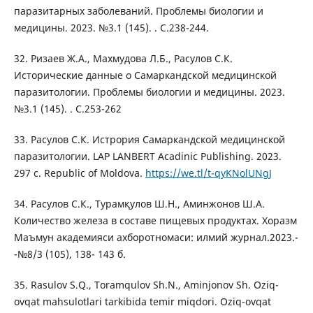
паразитарных заболеваний. Проблемы биологии и
медицины. 2023. №3.1 (145). . С.238-244.
32. Ризаев Ж.А., Махмудова Л.Б., Расулов С.К.
Исторические данные о Самаркандской медицинской
паразитологии. Проблемы биологии и медицины. 2023.
№3.1 (145). . С.253-262
33. Расулов С.К. Истрория Самаркандской медицинской
паразитологии. LAP LANBERT Acadinic Publishing. 2023.
297 c. Republic of Moldova.
https://we.tl/t-qyKNolUNgJ
34. Расулов С.К., Турамқулов Ш.Н., Аминжонов Ш.А.
Количество железа в составе пищевых продуктах. Хоразм
Маъмун академияси ахборотномаси: илмий журнал.2023.-
-№8/3 (105), 138- 143 б.
35. Rasulov S.Q., Toramqulov Sh.N., Aminjonov Sh. Oziq-
ovqat mahsulotlari tarkibida temir miqdori. Oziq-ovqat