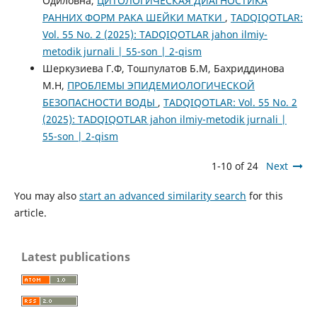
Одиловна,
ЦИТОЛОГИЧЕСКАЯ ДИАГНОСТИКА
РАННИХ ФОРМ РАКА ШЕЙКИ МАТКИ
,
TADQIQOTLAR:
Vol. 55 No. 2 (2025): TADQIQOTLAR jahon ilmiy-
metodik jurnali | 55-son | 2-qism
Шеркузиева Г.Ф, Тошпулатов Б.М, Бахриддинова
М.Н,
ПРОБЛЕМЫ ЭПИДЕМИОЛОГИЧЕСКОЙ
БЕЗОПАСНОСТИ ВОДЫ
,
TADQIQOTLAR: Vol. 55 No. 2
(2025): TADQIQOTLAR jahon ilmiy-metodik jurnali |
55-son | 2-qism
1-10 of 24
Next
You may also
start an advanced similarity search
for this
article.
Latest publications