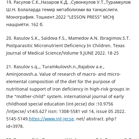
19. Расулов С.К.,Назаров К.Д. ,Сувонкулов У.Т.,Турамкулов
Ш.Н. Болаларда темир метаболизми ва танқислиги.
Монография. Тошкент.2022 “LESSON PRESS” MCHJ
нашриёти. 162 б.
20. Rasulov S.K., Saidova F.S., Mamedov A.N. Ibragimov.S.T.
Postparasitic Micronutrient Deficiency In Children. Texas
Journal of Medical Science/Volume 9.JUNE 2022. 18-25
21. Rasulov s.q.,, Turamkulovsh.n.,Rajabov a.e.,
Aminjonovsh.a. Value of research of macro- and micro-
elemental composition of the diet for the purpose of
nutritional support of iron deficiency in high-risk groups in
the “mother-child” system. international journal of early
childhood special education (int-jecse) doi :10.9756
/intjecse/ v14i5.627 issn: 1308-5581 vol 14, issue 05 2022.
5145-5149.
https://www.int-jecse
. net/ abstract. php?
id=3978.