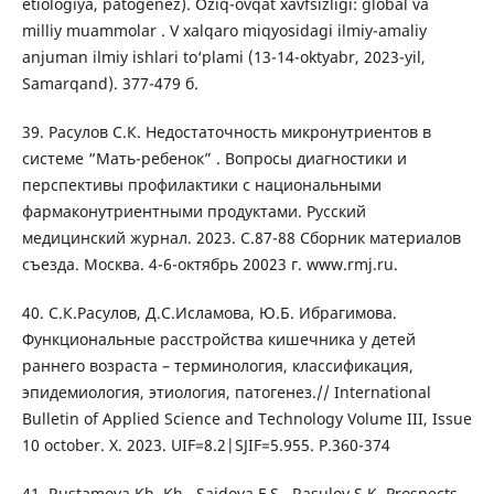
etiologiya, patogenez). Оziq-ovqat xavfsizligi: global va
milliy muammolar . V xalqaro miqyosidagi ilmiy-amaliy
anjuman ilmiy ishlari to‘plami (13-14-oktyabr, 2023-yil,
Samarqand). 377-479 б.
39. Расулов С.К. Недостаточность микронутриентов в
системе “Мать-ребенок” . Вопросы диагностики и
перспективы профилактики с национальными
фармаконутриентными продуктами. Русский
медицинский журнал. 2023. С.87-88 Сборник материалов
съезда. Москва. 4-6-октябрь 20023 г. www.rmj.ru.
40. С.К.Расулов, Д.С.Исламова, Ю.Б. Ибрагимова.
Функциональные расстройства кишечника у детей
раннего возраста – терминология, классификация,
эпидемиология, этиология, патогенез.// International
Bulletin of Applied Science and Technology Volume III, Issue
10 october. X. 2023. UIF=8.2|SJIF=5.955. Р.360-374
41. Rustamova Kh. Kh., Saidova F.S., Rasulov S.K. Prospects