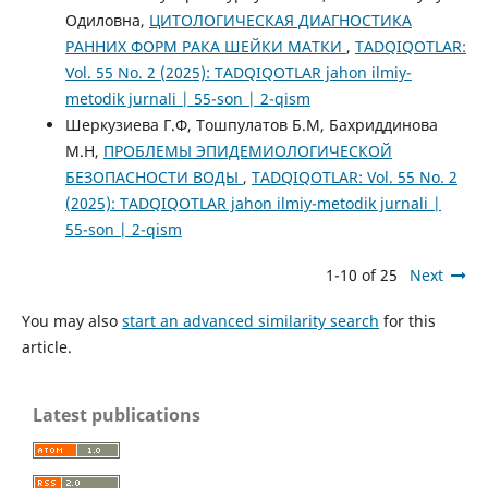
Одиловна,
ЦИТОЛОГИЧЕСКАЯ ДИАГНОСТИКА
РАННИХ ФОРМ РАКА ШЕЙКИ МАТКИ
,
TADQIQOTLAR:
Vol. 55 No. 2 (2025): TADQIQOTLAR jahon ilmiy-
metodik jurnali | 55-son | 2-qism
Шеркузиева Г.Ф, Тошпулатов Б.М, Бахриддинова
М.Н,
ПРОБЛЕМЫ ЭПИДЕМИОЛОГИЧЕСКОЙ
БЕЗОПАСНОСТИ ВОДЫ
,
TADQIQOTLAR: Vol. 55 No. 2
(2025): TADQIQOTLAR jahon ilmiy-metodik jurnali |
55-son | 2-qism
1-10 of 25
Next
You may also
start an advanced similarity search
for this
article.
Latest publications