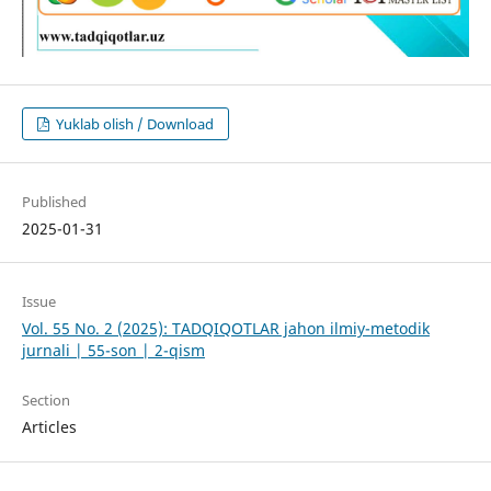
Yuklab olish / Download
Published
2025-01-31
Issue
Vol. 55 No. 2 (2025): TADQIQOTLAR jahon ilmiy-metodik
jurnali | 55-son | 2-qism
Section
Articles