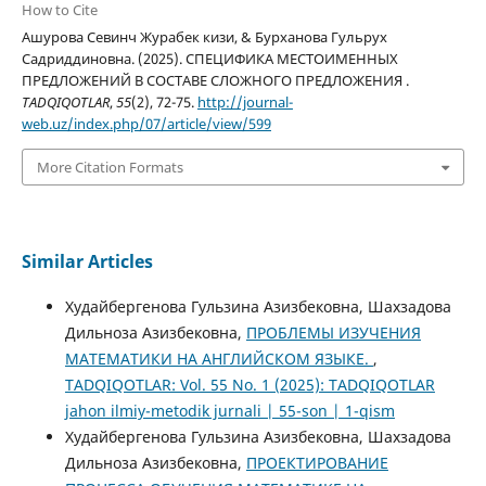
How to Cite
Ашурова Севинч Журабек кизи, & Бурханова Гульрух
Садриддиновна. (2025). СПЕЦИФИКА МЕСТОИМЕННЫХ
ПРЕДЛОЖЕНИЙ В СОСТАВЕ СЛОЖНОГО ПРЕДЛОЖЕНИЯ .
TADQIQOTLAR
,
55
(2), 72-75.
http://journal-
web.uz/index.php/07/article/view/599
More Citation Formats
Similar Articles
Худайбергенова Гульзина Азизбековна, Шахзадова
Дильноза Азизбековна,
ПРОБЛЕМЫ ИЗУЧЕНИЯ
МАТЕМАТИКИ НА АНГЛИЙСКОМ ЯЗЫКЕ.
,
TADQIQOTLAR: Vol. 55 No. 1 (2025): TADQIQOTLAR
jahon ilmiy-metodik jurnali | 55-son | 1-qism
Худайбергенова Гульзина Азизбековна, Шахзадова
Дильноза Азизбековна,
ПРОЕКТИРОВАНИЕ