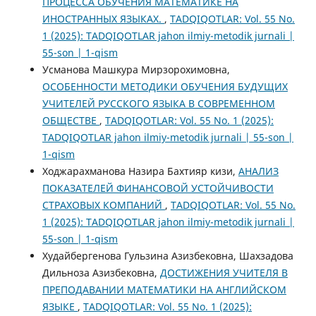
ПРОЦЕССА ОБУЧЕНИЯ МАТЕМАТИКЕ НА
ИНОСТРАННЫХ ЯЗЫКАХ.
,
TADQIQOTLAR: Vol. 55 No.
1 (2025): TADQIQOTLAR jahon ilmiy-metodik jurnali |
55-son | 1-qism
Усманова Машкура Мирзорохимовна,
ОСОБЕННОСТИ МЕТОДИКИ ОБУЧЕНИЯ БУДУЩИХ
УЧИТЕЛЕЙ РУССКОГО ЯЗЫКА В СОВРЕМЕННОМ
ОБЩЕСТВЕ
,
TADQIQOTLAR: Vol. 55 No. 1 (2025):
TADQIQOTLAR jahon ilmiy-metodik jurnali | 55-son |
1-qism
Ходжарахманова Назира Бахтияр кизи,
АНАЛИЗ
ПОКАЗАТЕЛЕЙ ФИНАНСОВОЙ УСТОЙЧИВОСТИ
СТРАХОВЫХ КОМПАНИЙ
,
TADQIQOTLAR: Vol. 55 No.
1 (2025): TADQIQOTLAR jahon ilmiy-metodik jurnali |
55-son | 1-qism
Худайбергенова Гульзина Азизбековна, Шахзадова
Дильноза Азизбековна,
ДОСТИЖЕНИЯ УЧИТЕЛЯ В
ПРЕПОДАВАНИИ МАТЕМАТИКИ НА АНГЛИЙСКОМ
ЯЗЫКЕ
,
TADQIQOTLAR: Vol. 55 No. 1 (2025):