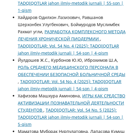
TADQIQOTLAR jahon ilmiy-metodik jurnali | 55-son |
1-qism
Хайдаров Одилхон Лазизович, Равшанов
Шерхонбек Улугбекович, Боймуродов Муслимбек
Рахмат угли,
РАЗРАБОТКА КОМПЛЕКСНОГО МЕТОДА
ЛЕЧЕНИЯ ХРОНИЧЕСКОЙ ПИОДЕРМИИ
,
TADQIQOTLAR: Vol. 54 No. 4 (2025): TADQIQOTLAR
jahon ilmiy-metodik jurnali | 54-son | 4-qism
Йулдошев Ж.С., Курбонов Ю.Ю, Иброхимов Ш.А,
РОЛЬ СРЕДНЕГО МЕДИЦИНСКОГО ПЕРСОНАЛА В
ОБЕСПЕЧЕНИИ БЕЗОПАСНОЙ БОЛЬНИЧНОЙ СРЕДЫ
,
TADQIQOTLAR: Vol. 54 No. 4 (2025): TADQIQOTLAR
jahon ilmiy-metodik jurnali | 54-son | 4-qism
Хафизова Машхура Аминовна,
ИГРЫ КАК СРЕДСТВО
АКТИВИЗАЦИИ ПОЗНАВАТЕЛЬНОЙ ДЕЯТЕЛЬНОСТИ
СТУДЕНТОВ
,
TADQIQOTLAR: Vol. 54 No. 5 (2025):
TADQIQOTLAR jahon ilmiy-metodik jurnali | 54-son |
5-qism
Маматова Муборак Нурпулатовна, Лапасова Кумуш