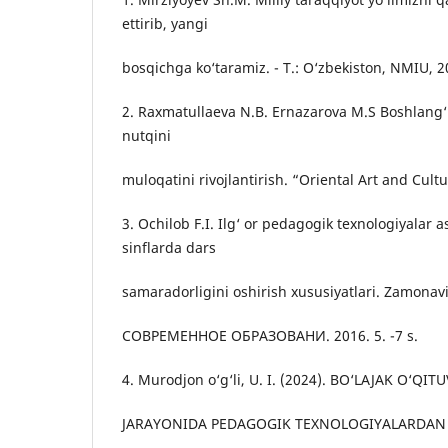
ettirib, yangi
bosqichga ko‘taramiz. - T.: O‘zbekiston, NMIU, 2
2. Raxmatullaeva N.B. Ernazarova M.S Boshlang‘i
nutqini
muloqatini rivojlantirish. “Oriental Art and Cultu
3. Ochilob F.I. Ilg‘ or pedagogik texnologiyalar 
sinflarda dars
samaradorligini oshirish xususiyatlari. Zamonavi
СОВРЕМЕННОЕ ОБРАЗОВАНИ. 2016. 5. -7 s.
4. Murodjon o‘g‘li, U. I. (2024). BO‘LAJAK O‘Q
JARAYONIDA PEDAGOGIK TEXNOLOGIYALARDAN