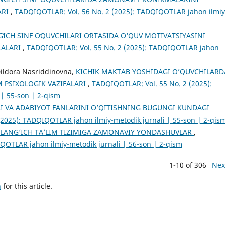
ARI
,
TADQIQOTLAR: Vol. 56 No. 2 (2025): TADQIQOTLAR jahon ilmiy
ʻICH SINF OʻQUVCHILARI OʻRTASIDA O‘QUV MOTIVATSIYASINI
LALARI
,
TADQIQOTLAR: Vol. 55 No. 2 (2025): TADQIQOTLAR jahon
Dildora Nasriddinovna,
KICHIK MAKTAB YOSHIDAGI O’QUVCHILARD
M PSIXOLOGIK VAZIFALARI
,
TADQIQOTLAR: Vol. 55 No. 2 (2025):
| 55-son | 2-qism
LI VA ADABIYOT FANLARINI O’QITISHNING BUGUNGI KUNDAGI
2025): TADQIQOTLAR jahon ilmiy-metodik jurnali | 55-son | 2-qis
LANG‘ICH TA’LIM TIZIMIGA ZAMONAVIY YONDASHUVLAR
,
QOTLAR jahon ilmiy-metodik jurnali | 56-son | 2-qism
1-10 of 306
Nex
h
for this article.