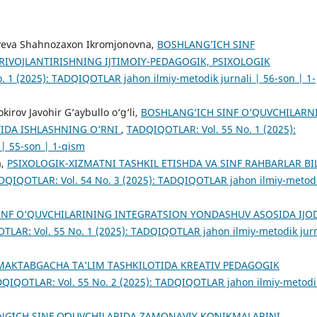
yeva Shahnozaxon Ikromjonovna,
BOSHLANG’ICH SINF
 RIVOJLANTIRISHNING IJTIMOIY-PEDAGOGIK, PSIXOLOGIK
 1 (2025): TADQIQOTLAR jahon ilmiy-metodik jurnali | 56-son | 1-
irov Javohir G‘aybullo o‘g‘li,
BOSHLANG‘ICH SINF O‘QUVCHILARN
TIDA ISHLASHNING O‘RNI
,
TADQIQOTLAR: Vol. 55 No. 1 (2025):
| 55-son | 1-qism
a,
PSIXOLOGIK-XIZMATNI TASHKIL ETISHDA VA SINF RAHBARLAR BI
DQIQOTLAR: Vol. 54 No. 3 (2025): TADQIQOTLAR jahon ilmiy-metod
INF O‘QUVCHILARINING INTEGRATSION YONDASHUV ASOSIDA IJO
LAR: Vol. 55 No. 1 (2025): TADQIQOTLAR jahon ilmiy-metodik jurn
MAKTABGACHA TA’LIM TASHKILOTIDA KREATIV PEDAGOGIK
QIQOTLAR: Vol. 55 No. 2 (2025): TADQIQOTLAR jahon ilmiy-metodi
GʻICH SINF OʻQUVCHILARIDA ZAMONAVIY KOʻNIKMALARINI