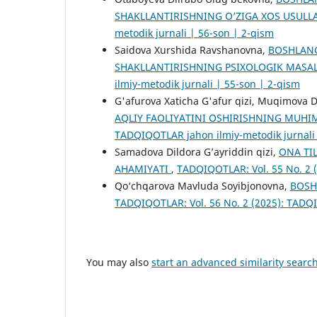
SHAKLLANTIRISHNING O’ZIGA XOS USULL
metodik jurnali | 56-son | 2-qism
Saidova Xurshida Ravshanovna,
BOSHLANG
SHAKLLANTIRISHNING PSIXOLOGIK MASA
ilmiy-metodik jurnali | 55-son | 2-qism
G'afurova Xaticha G'afur qizi, Muqimova 
AQLIY FAOLIYATINI OSHIRISHNING MUHI
TADQIQOTLAR jahon ilmiy-metodik jurnali 
Samadova Dildora G’ayriddin qizi,
ONA TI
AHAMIYATI
,
TADQIQOTLAR: Vol. 55 No. 2 (
Qo‘chqarova Mavluda Soyibjonovna,
BOSH
TADQIQOTLAR: Vol. 56 No. 2 (2025): TADQI
You may also
start an advanced similarity searc