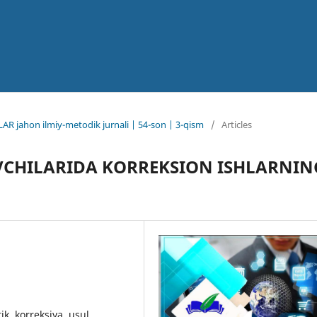
AR jahon ilmiy-metodik jurnali | 54-son | 3-qism
/
Articles
VCHILARIDA KORREKSION ISHLARNIN
tik, korreksiya, usul,