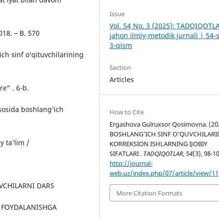
Issue
Vol. 54 No. 3 (2025): TADQIQOTL
018. – B. 570
jahon ilmiy-metodik jurnali | 54-
3-qism
ch sinf o‘qituvchilarining
Section
Articles
re” . 6-b.
asosida boshlang‘ich
How to Cite
Ergashova Gulruxsor Qosimovna. (20
BOSHLANG’ICH SINF O’QUVCHILARI
y ta’lim /
KORREKSION ISHLARNING IJOBIY
SIFATLARI .
TADQIQOTLAR
,
54
(3), 98-1
http://journal-
web.uz/index.php/07/article/view/11
ITUVCHILARNI DARS
More Citation Formats
 FOYDALANISHGA