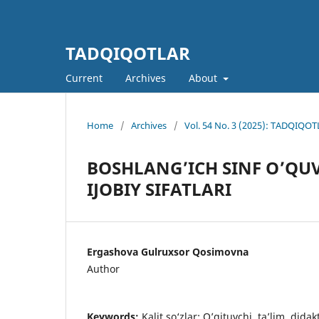
TADQIQOTLAR
Current
Archives
About
Home
/
Archives
/
Vol. 54 No. 3 (2025): TADQIQOTL
BOSHLANG’ICH SINF O’QU
IJOBIY SIFATLARI
Ergashova Gulruxsor Qosimovna
Author
Keywords:
Kalit so‘zlar: O’qituvchi, ta’lim, didak