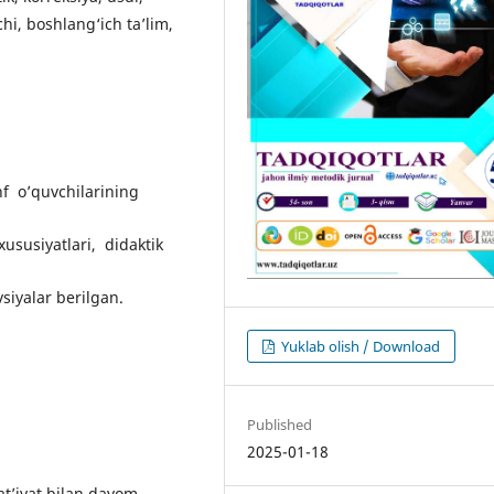
chi, boshlang‘ich ta’lim,
f o’quvchilarining
 xususiyatlari, didaktik
siyalar berilgan.
Yuklab olish / Download
Published
2025-01-18
qat’iyat bilan davom