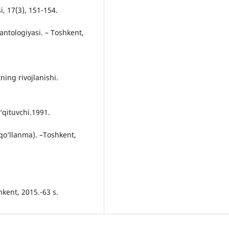
i, 17(3), 151-154.
antologiyasi. – Toshkent,
ning rivojlanishi.
O‘qituvchi.1991.
o‘llanma). –Toshkent,
hkent, 2015.-63 s.