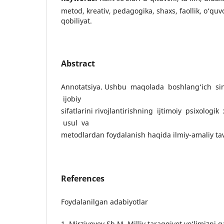
metod, kreativ, pedagogika, shaxs, faollik, o‘quv
qobiliyat.
Abstract
Annotatsiya. Ushbu maqolada boshlang‘ich sin
ijobiy
sifatlarini rivojlantirishning ijtimoiy psixologik
usul va
metodlardan foydalanish haqida ilmiy-amaliy tav
References
Foydalanilgan adabiyotlar
1. Mirziyoyev Sh.M. Milliy taraqqiyot yo‘limizni 