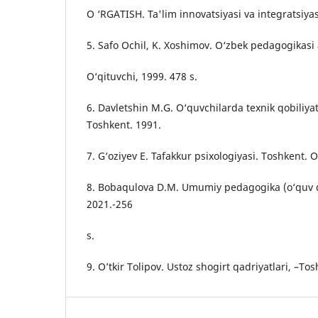
O ‘RGATISH. Ta'lim innovatsiyasi va integratsiyas
5. Safo Ochil, K. Xoshimov. O‘zbek pedagogikasi 
O‘qituvchi, 1999. 478 s.
6. Davletshin M.G. O‘quvchilarda texnik qobiliyat
Toshkent. 1991.
7. G‘oziyev E. Tafakkur psixologiyasi. Toshkent. 
8. Bobaqulova D.M. Umumiy pedagogika (o‘quv q
2021.-256
s.
9. O’tkir Tolipov. Ustoz shogirt qadriyatlari, –Tos