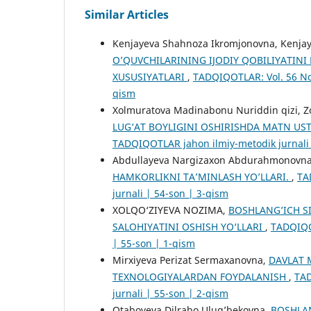
Similar Articles
Kenjayeva Shahnoza Ikromjonovna, Kenja
O’QUVCHILARINING IJODIY QOBILIYATINI
XUSUSIYATLARI
,
TADQIQOTLAR: Vol. 56 No.
qism
Xolmuratova Madinabonu Nuriddin qizi, Zok
LUG‘AT BOYLIGINI OSHIRISHDA MATN US
TADQIQOTLAR jahon ilmiy-metodik jurnali 
Abdullayeva Nargizaxon Abdurahmonovn
HAMKORLIKNI TA’MINLASH YO’LLARI.
,
TA
jurnali | 54-son | 3-qism
XOLQO‘ZIYEVA NOZIMA,
BOSHLANG’ICH S
SALOHIYATINI OSHISH YO‘LLARI
,
TADQIQOT
| 55-son | 1-qism
Mirxiyeva Perizat Sermaxanovna,
DAVLAT 
TEXNOLOGIYALARDAN FOYDALANISH
,
TAD
jurnali | 55-son | 2-qism
Otaboyeva Dilrabo Ulug’bekovna,
BOSHLAN