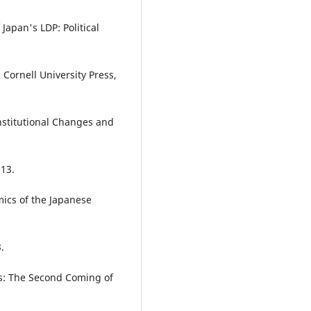
 Japan's LDP: Political
: Cornell University Press,
Institutional Changes and
013.
mics of the Japanese
.
ics: The Second Coming of