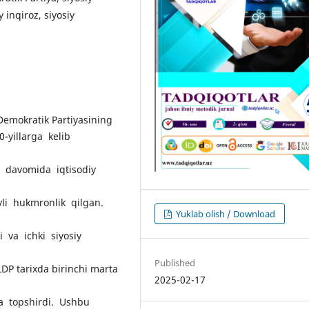
y inqiroz, siyosiy
Demokratik Partiyasining
-yillarga kelib
ar davomida iqtisodiy
yli hukmronlik qilgan.
Yuklab olish / Download
i va ichki siyosiy
Published
 LDP tarixda birinchi marta
2025-02-17
a topshirdi. Ushbu