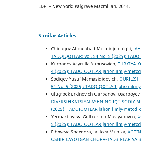
LDP. – New York: Palgrave Macmillan, 2014.
Similar Articles
Chinaqov Abdulahad Mo‘minjon o‘g‘li,
JAH
TADQIQOTLAR: Vol. 54 No. 5 (2025): TADQI
Kurbanov Xayrulla Yunusovich,
TURKIYA 
4 (2025): TADQIQOTLAR jahon ilmiy-metodi
Sodiqov Yusuf Mamasidiqovich,
QURILISH
54 No. 5 (2025): TADQIQOTLAR jahon ilmiy-
Ulug‘bek Erkinovich Qurbanov, Usarboyev U
DIVERSIFIKATSIYALASHNING IQTISODIY 
(2025): TADQIQOTLAR jahon ilmiy-metodik 
Yermakbayeva Gulbarshin Mavlyanovna,
X
5 (2025): TADQIQOTLAR jahon ilmiy-metodi
Elboyeva Shaxnoza, Jalilova Munisa,
XOTIN
OSHIRILAYOTGAN CHORA-TADBIRLAR VA B