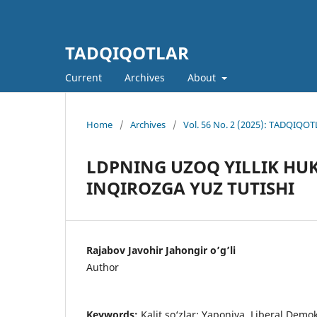
TADQIQOTLAR
Current
Archives
About
Home
/
Archives
/
Vol. 56 No. 2 (2025): TADQIQOTL
LDPNING UZOQ YILLIK HUK
INQIROZGA YUZ TUTISHI
Rajabov Javohir Jahongir o’g’li
Author
Keywords:
Kalit so‘zlar: Yaponiya, Liberal Demokr