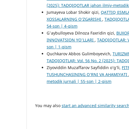
(2025): TADQIQOTLAR jahon ilmiy-metodik 
Jumayeva Lobar Shokir qizi,
QATTIQ JISML
XOSSALARNING O‘ZGARISHI
,
TADQIQOTLAR:
54-son | 4-qism
G'aybulloyeva Dilnoza Faxridin qizi,
BUXOR
INNOVATSION YO'LLARI
,
TADQIQOTLAR: Vo
son | 1-qism
Quchkarov Abbos Gulimboyevich,
TURIZMN
TADQIQOTLAR: Vol. 56 No. 2 (2025): TADQI
Ziyoviddin Muzaffarov Sayfiddin o‘g‘li,
FIT
TUSHUNCHASINING O‘RNI VA AHAMIYATI
metodik jurnali | 55-son | 2-qism
You may also
start an advanced similarity searc