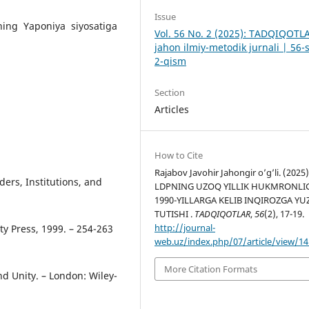
Issue
rning Yaponiya siyosatiga
Vol. 56 No. 2 (2025): TADQIQOTL
jahon ilmiy-metodik jurnali | 56-
2-qism
Section
Articles
How to Cite
Rajabov Javohir Jahongir o’g’li. (2025)
aders, Institutions, and
LDPNING UZOQ YILLIK HUKMRONLIG
1990-YILLARGA KELIB INQIROZGA YU
TUTISHI .
TADQIQOTLAR
,
56
(2), 17-19.
http://journal-
ty Press, 1999. – 254-263
web.uz/index.php/07/article/view/1
More Citation Formats
and Unity. – London: Wiley-