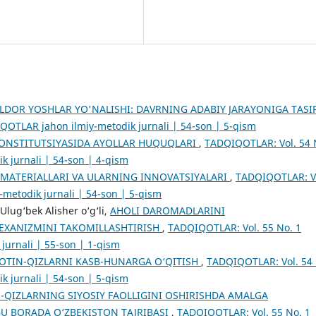
LDOR YOSHLAR YO'NALISHI: DAVRNING ADABIY JARAYONIGA TASI
QOTLAR jahon ilmiy-metodik jurnali | 54-son | 5-qism
KONSTITUTSIYASIDA AYOLLAR HUQUQLARI
,
TADQIQOTLAR: Vol. 54 
k jurnali | 54-son | 4-qism
 MATERIALLARI VA ULARNING INNOVATSIYALARI
,
TADQIQOTLAR: V
metodik jurnali | 54-son | 5-qism
lug‘bek Alisher o‘g‘li,
AHOLI DAROMADLARINI
MEXANIZMINI TAKOMILLASHTIRISH
,
TADQIQOTLAR: Vol. 55 No. 1
jurnali | 55-son | 1-qism
OTIN-QIZLARNI KASB-HUNARGA O‘QITISH
,
TADQIQOTLAR: Vol. 54 
k jurnali | 54-son | 5-qism
-QIZLARNING SIYOSIY FAOLLIGINI OSHIRISHDA AMALGA
U BORADA O‘ZBEKISTON TAJRIBASI
,
TADQIQOTLAR: Vol. 55 No. 1