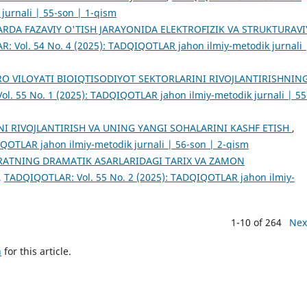
jurnali | 55-son | 1-qism
ARDA FAZAVIY O'TISH JARAYONIDA ELEKTROFIZIK VA STRUKTURAVI
 Vol. 54 No. 4 (2025): TADQIQOTLAR jahon ilmiy-metodik jurnali 
O VILOYATI BIOIQTISODIYOT SEKTORLARINI RIVOJLANTIRISHNIN
l. 55 No. 1 (2025): TADQIQOTLAR jahon ilmiy-metodik jurnali | 55
I RIVOJLANTIRISH VA UNING YANGI SOHALARINI KASHF ETISH
,
QOTLAR jahon ilmiy-metodik jurnali | 56-son | 2-qism
RATNING DRAMATIK ASARLARIDAGI TARIX VA ZAMON
,
TADQIQOTLAR: Vol. 55 No. 2 (2025): TADQIQOTLAR jahon ilmiy-
1-10 of 264
Nex
h
for this article.