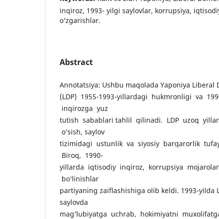
inqiroz, 1993- yilgi saylovlar, korrupsiya, iqtisodi
o‘zgarishlar.
Abstract
Annotatsiya: Ushbu maqolada Yaponiya Liberal 
(LDP) 1955-1993-yillardagi hukmronligi va 1990
inqirozga yuz
tutish sabablari tahlil qilinadi. LDP uzoq yill
o‘sish, saylov
tizimidagi ustunlik va siyosiy barqarorlik tufa
Biroq, 1990-
yillarda iqtisodiy inqiroz, korrupsiya mojarolar
bo‘linishlar
partiyaning zaiflashishiga olib keldi. 1993-yilda
saylovda
mag‘lubiyatga uchrab, hokimiyatni muxolifatg