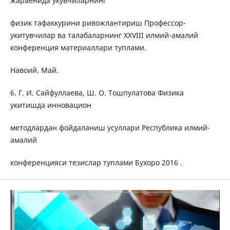
жараёнида укувчиларнинг
физик тафаккурини ривожлантириш Профессор-
укитувчилар ва талабаларнинг XXVIII илмий-амалий
конференция материаллари туплами.
Навоий. Май.
6. Г. И. Сайфуллаева, Ш. О. Тошпулатова Физика
укитишда инновацион
методлардан фойдаланиш усуллари Республика илмий-
амалий
конференцияси тезислар туплами Бухоро 2016 .