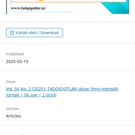
Yuklab olish / Download
Published
2025-02-19
Issue
Vol. 56 No. 2 (2025): TADQIQOTLAR jahon ilmiy-metodik
jurnali | 56-son | 2-qism
Section
Articles