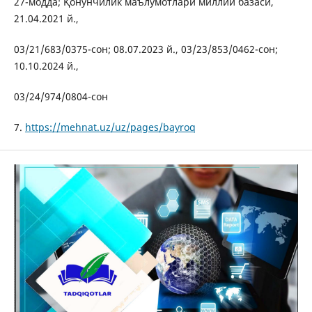
27-модда; Қонунчилик маълумотлари миллий базаси,
21.04.2021 й.,
03/21/683/0375-сон; 08.07.2023 й., 03/23/853/0462-сон;
10.10.2024 й.,
03/24/974/0804-сон
7.
https://mehnat.uz/uz/pages/bayroq