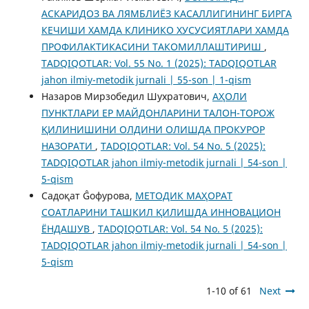
АСКАРИДОЗ ВА ЛЯМБЛИЁЗ КАСАЛЛИГИНИНГ БИРГА
КЕЧИШИ ХАМДА КЛИНИКО ХУСУСИЯТЛАРИ ХАМДА
ПРОФИЛАКТИКАСИНИ ТАКОМИЛЛАШТИРИШ
,
TADQIQOTLAR: Vol. 55 No. 1 (2025): TADQIQOTLAR
jahon ilmiy-metodik jurnali | 55-son | 1-qism
Назаров Мирзобедил Шухратович,
АҲОЛИ
ПУНКТЛАРИ ЕР МАЙДОНЛАРИНИ ТАЛОН-ТОРОЖ
ҚИЛИНИШИНИ ОЛДИНИ ОЛИШДА ПРОКУРОР
НАЗОРАТИ
,
TADQIQOTLAR: Vol. 54 No. 5 (2025):
TADQIQOTLAR jahon ilmiy-metodik jurnali | 54-son |
5-qism
Садоқат Ĝофурова,
МЕТОДИК МАҲОРАТ
СОАТЛАРИНИ ТАШКИЛ ҚИЛИШДА ИННОВАЦИОН
ЁНДАШУВ
,
TADQIQOTLAR: Vol. 54 No. 5 (2025):
TADQIQOTLAR jahon ilmiy-metodik jurnali | 54-son |
5-qism
1-10 of 61
Next