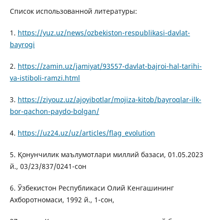
Список использованной литературы:
1.
https://yuz.uz/news/ozbekiston-respublikasi-davlat-
bayrogi
2.
https://zamin.uz/jamiyat/93557-davlat-bajroi-hal-tarihi-
va-istiboli-ramzi.html
3.
https://ziyouz.uz/ajoyibotlar/mojiza-kitob/bayroqlar-ilk-
bor-qachon-paydo-bolgan/
4.
https://uz24.uz/uz/articles/flag_evolution
5. Қонунчилик маълумотлари миллий базаси, 01.05.2023
й., 03/23/837/0241-сон
6. Ўзбекистон Республикаси Олий Кенгашининг
Ахборотномаси, 1992 й., 1-сон,