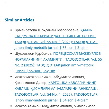
Similar Articles
Эрманбетова Шоҳсанам Бозорбоевна,
ҲАБИБ
САЪДУЛЛА ШЕЪРИЯТИДА ПОЭТИК СИНТАКСИС
,
TADQIQOTLAR: Vol. 55 No. 3 (2025): TADQIQOTLAR
jahon ilmiy-metodik jurnali | 55-son | 3-qism
Шухратжон Қурбонов,
ПОРЕЦЕССУАЛ МАЖБУРЛОВ
ЧОРАЛАРИНИНГ АҲАМИЯТИ
,
TADQIQOTLAR: Vol. 55
No. 2 (2025): TADQIQOTLAR jahon ilmiy-metodik
jurnali | 55-son | 2-qism
ИсаковИсаков Алижон Абдумитолипович,
Қахрамонов Далер,
КАРТОШКА КАВЛАГИЧНИНГ
КАВЛАШ ҚИСМЛАРИ ЎЛЧАМЛАРИНИ АНИҚЛАШ
,
TADQIQOTLAR: Vol. 54 No. 4 (2025): TADQIQOTLAR
jahon ilmiy-metodik jurnali | 54-son | 4-qism
Исаков Алижон Абдумитолипович, Чимпайизов