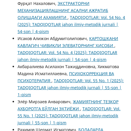
Фурқат Нахалович,
ЭКСТРАКТОРНИ
МЕХАНИЗАЦИЯЛАШНИНГ АСАЛНИ АЖРАТИБ
ОЛИШДАГИ АҲАМИЯТИ
,
TADQIQOTLAR: Vol. 54 No. 4
(2025): TADQIQOTLAR jahon ilmiy-metodik jurnali |
54-son | 4-qism
Исаков Алижон Абдумитолипович,
КАРТОШКАНИ
КАВЛАГИЧ ЧИВИҚЛИ ЭЛЕВАТОРНИНГ ҲИСОБИ
,
TADQIQOTLAR: Vol. 54 No. 4 (2025): TADQIQOTLAR
jahon ilmiy-metodik jurnali | 54-son | 4-qism
Aкбаралиева Aсилахон Тажиддиновна, Хикматова
Мадина Исматиллаевна,
ПСИХОКОРРЕКЦИЯ ВА
ПСИХОТЕРАПИЯ
,
TADQIQOTLAR: Vol. 55 No. 1 (2025):
TADQIQOTLAR jahon ilmiy-metodik jurnali | 55-son |
1-qism
Элёр Мирзаев Анварович,
ЖАМИЯТНИНГ ТЕЗКОР
АХБОРОТГА БЎЛГАН ЭҲТИЁЖИ
,
TADQIQOTLAR: Vol.
55 No. 1 (2025): TADQIQOTLAR jahon ilmiy-metodik
jurnali | 55-son | 1-qism
Рахимов Шермат Исматович,
БОЛАЛАРДА