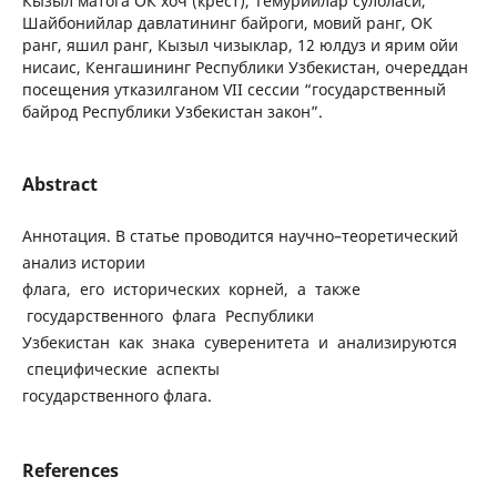
Кызыл матога ОК хоч (крест), Темурийлар сулоласи,
Шайбонийлар давлатининг байроги, мовий ранг, ОК
ранг, яшил ранг, Кызыл чизыклар, 12 юлдуз и ярим ойи
нисаис, Кенгашининг Республики Узбекистан, очереддан
посещения утказилганом VII сессии “государственный
байрод Республики Узбекистан закон”.
Abstract
Аннотация. В статье проводится научно–теоретический
анализ истории
флага, его исторических корней, а также
государственного флага Республики
Узбекистан как знака суверенитета и анализируются
специфические аспекты
государственного флага.
References