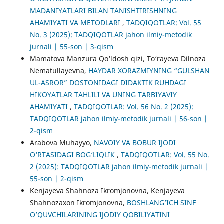
MADANIYATLARI BILAN TANISHTIRISHNING
AHAMIYATI VA METODLARI
,
TADQIQOTLAR: Vol. 55
No. 3 (2025): TADQIQOTLAR jahon ilmiy-metodik
jurnali | 55-son | 3-qism
Mamatova Manzura Qo‘ldosh qizi, To‘rayeva Dilnoza
Nematullayevna,
HAYDAR XORAZMIYNING “GULSHAN
UL-ASROR” DOSTONIDAGI DIDAKTIK RUHDAGI
HIKOYATLAR TAHLILI VA UNING TARBIYAVIY
AHAMIYATI
,
TADQIQOTLAR: Vol. 56 No. 2 (2025):
TADQIQOTLAR jahon ilmiy-metodik jurnali | 56-son |
2-qism
Arabova Muhayyo,
NAVOIY VA BOBUR IJODI
O‘RTASIDAGI BOG‘LIQLIК
,
TADQIQOTLAR: Vol. 55 No.
2 (2025): TADQIQOTLAR jahon ilmiy-metodik jurnali |
55-son | 2-qism
Kenjayeva Shahnoza Ikromjonovna, Kenjayeva
Shahnozaxon Ikromjonovna,
BOSHLANG’ICH SINF
O’QUVCHILARINING IJODIY QOBILIYATINI