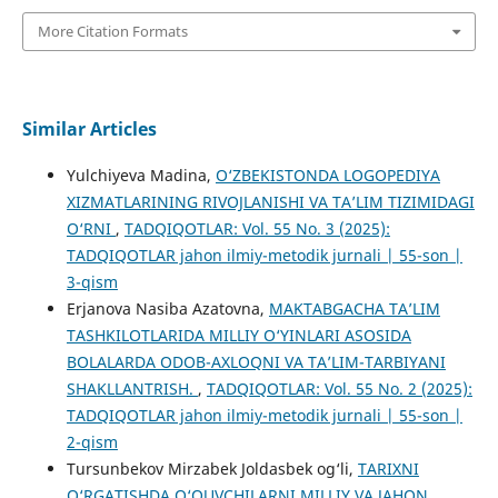
More Citation Formats
Similar Articles
Yulchiyeva Madina,
O‘ZBEKISTONDA LOGOPEDIYA
XIZMATLARINING RIVOJLANISHI VA TA’LIM TIZIMIDAGI
O‘RNI
,
TADQIQOTLAR: Vol. 55 No. 3 (2025):
TADQIQOTLAR jahon ilmiy-metodik jurnali | 55-son |
3-qism
Erjanova Nasiba Azatovna,
MAKTABGACHA TA’LIM
TASHKILOTLARIDA MILLIY O‘YINLARI ASOSIDA
BOLALARDA ODOB-AXLOQNI VA TA’LIM-TARBIYANI
SHAKLLANTRISH.
,
TADQIQOTLAR: Vol. 55 No. 2 (2025):
TADQIQOTLAR jahon ilmiy-metodik jurnali | 55-son |
2-qism
Tursunbekov Mirzabek Joldasbek og‘li,
TARIXNI
O‘RGATISHDA O‘QUVCHILARNI MILLIY VA JAHON