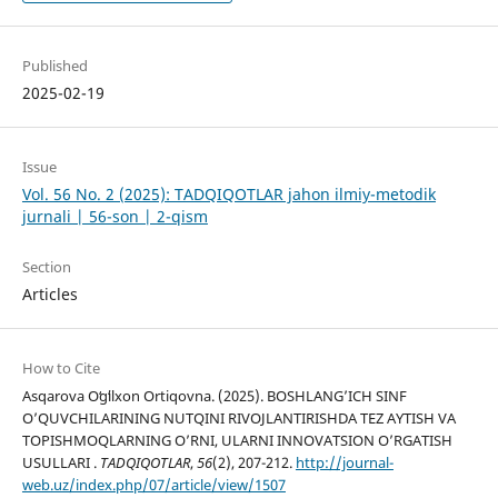
Published
2025-02-19
Issue
Vol. 56 No. 2 (2025): TADQIQOTLAR jahon ilmiy-metodik
jurnali | 56-son | 2-qism
Section
Articles
How to Cite
Asqarova Oʻgʻilxon Ortiqovna. (2025). BOSHLANG’ICH SINF
O’QUVCHILARINING NUTQINI RIVOJLANTIRISHDA TEZ AYTISH VA
TOPISHMOQLARNING O’RNI, ULARNI INNOVATSION O’RGATISH
USULLARI .
TADQIQOTLAR
,
56
(2), 207-212.
http://journal-
web.uz/index.php/07/article/view/1507