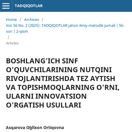
TADQIQOTLAR
Home
/
Archives
/
Vol. 56 No. 2 (2025): TADQIQOTLAR jahon ilmiy-metodik jurnali | 56-
son | 2-qism
/
Articles
BOSHLANG'ICH SINF
O'QUVCHILARINING NUTQINI
RIVOJLANTIRISHDA TEZ AYTISH
VA TOPISHMOQLARNING O'RNI,
ULARNI INNOVATSION
O'RGATISH USULLARI
Asqarova Oʻgʻilxon Ortiqovna