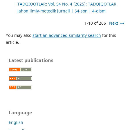
TADQIQOTLAR: Vol. 54 No. 4 (2025): TADQIQOTLAR
jahon ilmiy-metodik jurnali | 54-son | 4-qism
1-10 of 266
Next
You may also
start an advanced similarity search
for this
article.
Latest publications
Language
English