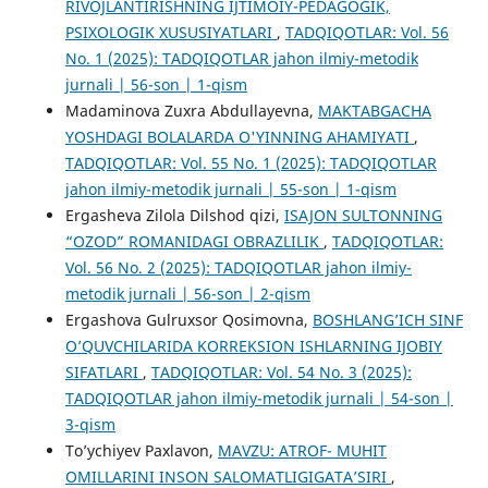
RIVOJLANTIRISHNING IJTIMOIY-PEDAGOGIK,
PSIXOLOGIK XUSUSIYATLARI
,
TADQIQOTLAR: Vol. 56
No. 1 (2025): TADQIQOTLAR jahon ilmiy-metodik
jurnali | 56-son | 1-qism
Madaminova Zuxra Abdullayevna,
MAKTABGACHA
YOSHDAGI BOLALARDA O'YINNING AHAMIYATI
,
TADQIQOTLAR: Vol. 55 No. 1 (2025): TADQIQOTLAR
jahon ilmiy-metodik jurnali | 55-son | 1-qism
Ergasheva Zilola Dilshod qizi,
ISAJON SULTONNING
“OZOD” ROMANIDAGI OBRAZLILIK
,
TADQIQOTLAR:
Vol. 56 No. 2 (2025): TADQIQOTLAR jahon ilmiy-
metodik jurnali | 56-son | 2-qism
Ergashova Gulruxsor Qosimovna,
BOSHLANG’ICH SINF
O’QUVCHILARIDA KORREKSION ISHLARNING IJOBIY
SIFATLARI
,
TADQIQOTLAR: Vol. 54 No. 3 (2025):
TADQIQOTLAR jahon ilmiy-metodik jurnali | 54-son |
3-qism
To’ychiyev Paxlavon,
MAVZU: ATROF- MUHIT
OMILLARINI INSON SALOMATLIGIGATA’SIRI
,