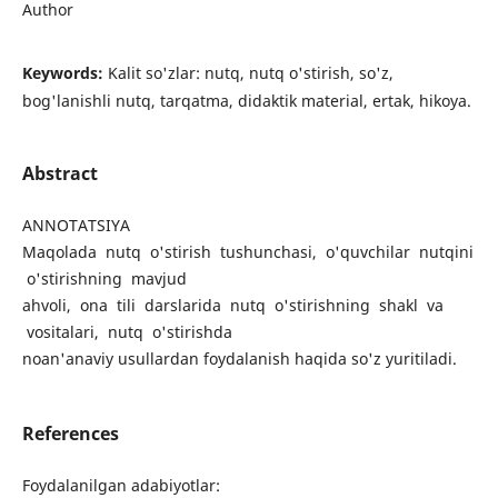
Author
Keywords:
Kalit so'zlar: nutq, nutq o'stirish, so'z,
bog'lanishli nutq, tarqatma, didaktik material, ertak, hikoya.
Abstract
ANNOTATSIYA
Maqolada nutq o'stirish tushunchasi, o'quvchilar nutqini
o'stirishning mavjud
ahvoli, ona tili darslarida nutq o'stirishning shakl va
vositalari, nutq o'stirishda
noan'anaviy usullardan foydalanish haqida so'z yuritiladi.
References
Foydalanilgan adabiyotlar: