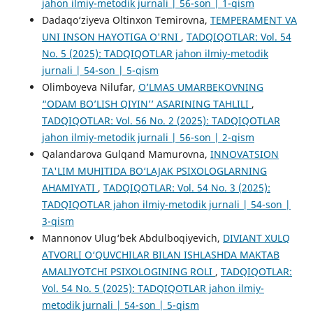
jahon ilmiy-metodik jurnali | 56-son | 1-qism
Dadaqo‘ziyeva Oltinxon Temirovna,
TEMPERAMENT VA
UNI INSON HAYOTIGA O'RNI
,
TADQIQOTLAR: Vol. 54
No. 5 (2025): TADQIQOTLAR jahon ilmiy-metodik
jurnali | 54-son | 5-qism
Olimboyeva Nilufar,
O’LMAS UMARBEKOVNING
“ODAM BO’LISH QIYIN’’ ASARINING TAHLILI
,
TADQIQOTLAR: Vol. 56 No. 2 (2025): TADQIQOTLAR
jahon ilmiy-metodik jurnali | 56-son | 2-qism
Qalandarova Gulqand Mamurovna,
INNOVATSION
TA'LIM MUHITIDA BO‘LAJAK PSIXOLOGLARNING
AHAMIYATI
,
TADQIQOTLAR: Vol. 54 No. 3 (2025):
TADQIQOTLAR jahon ilmiy-metodik jurnali | 54-son |
3-qism
Mannonov Ulug‘bek Abdulboqiyevich,
DIVIANT XULQ
ATVORLI O‘QUVCHILAR BILAN ISHLASHDA MAKTAB
AMALIYOTCHI PSIXOLOGINING ROLI
,
TADQIQOTLAR:
Vol. 54 No. 5 (2025): TADQIQOTLAR jahon ilmiy-
metodik jurnali | 54-son | 5-qism