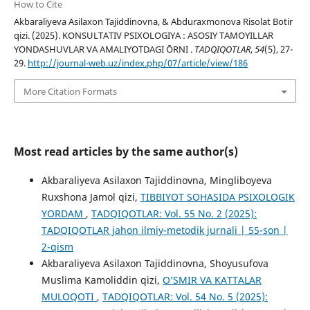
How to Cite
Akbaraliyeva Asilaxon Tajiddinovna, & Abduraxmonova Risolat Botir
qizi. (2025). KONSULTATIV PSIXOLOGIYA : ASOSIY TAMOYILLAR
YONDASHUVLAR VA AMALIYOTDAGI ŌRNI .
TADQIQOTLAR
,
54
(5), 27-
29.
http://journal-web.uz/index.php/07/article/view/186
More Citation Formats
Most read articles by the same author(s)
Akbaraliyeva Asilaxon Tajiddinovna, Mingliboyeva
Ruxshona Jamol qizi,
TIBBIYOT SOHASIDA PSIXOLOGIK
YORDAM
,
TADQIQOTLAR: Vol. 55 No. 2 (2025):
TADQIQOTLAR jahon ilmiy-metodik jurnali | 55-son |
2-qism
Akbaraliyeva Asilaxon Tajiddinovna, Shoyusufova
Muslima Kamoliddin qizi,
O’SMIR VA KATTALAR
MULOQOTI
,
TADQIQOTLAR: Vol. 54 No. 5 (2025):