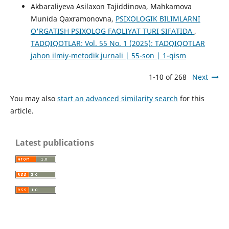
Akbaraliyeva Asilaxon Tajiddinova, Mahkamova
Munida Qaxramonovna,
PSIXOLOGIK BILIMLARNI
O'RGATISH PSIXOLOG FAOLIYAT TURI SIFATIDA
,
TADQIQOTLAR: Vol. 55 No. 1 (2025): TADQIQOTLAR
jahon ilmiy-metodik jurnali | 55-son | 1-qism
1-10 of 268
Next
You may also
start an advanced similarity search
for this
article.
Latest publications