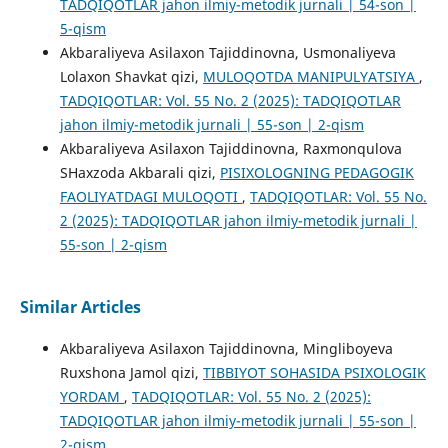
TADQIQOTLAR jahon ilmiy-metodik jurnali | 54-son |
5-qism
Akbaraliyeva Asilaxon Tajiddinovna, Usmonaliyeva
Lolaxon Shavkat qizi,
MULOQOTDA MANIPULYATSIYA
,
TADQIQOTLAR: Vol. 55 No. 2 (2025): TADQIQOTLAR
jahon ilmiy-metodik jurnali | 55-son | 2-qism
Akbaraliyeva Asilaxon Tajiddinovna, Raxmonqulova
SHaxzoda Akbarali qizi,
PISIXOLOGNING PEDAGOGIK
FAOLIYATDAGI MULOQOTI
,
TADQIQOTLAR: Vol. 55 No.
2 (2025): TADQIQOTLAR jahon ilmiy-metodik jurnali |
55-son | 2-qism
Similar Articles
Akbaraliyeva Asilaxon Tajiddinovna, Mingliboyeva
Ruxshona Jamol qizi,
TIBBIYOT SOHASIDA PSIXOLOGIK
YORDAM
,
TADQIQOTLAR: Vol. 55 No. 2 (2025):
TADQIQOTLAR jahon ilmiy-metodik jurnali | 55-son |
2-qism