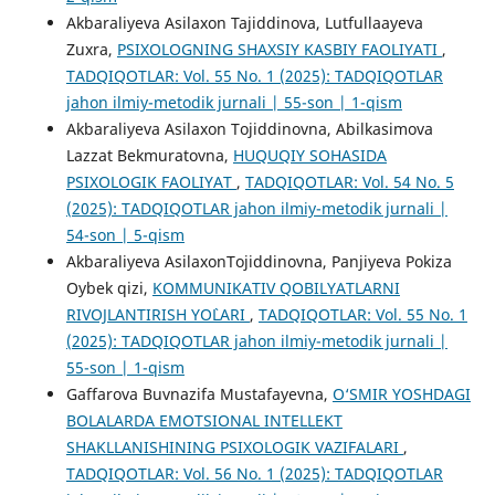
Akbaraliyeva Asilaxon Tajiddinova, Lutfullaayeva
Zuxra,
PSIXOLOGNING SHAXSIY KASBIY FAOLIYATI
,
TADQIQOTLAR: Vol. 55 No. 1 (2025): TADQIQOTLAR
jahon ilmiy-metodik jurnali | 55-son | 1-qism
Akbaraliyeva Asilaxon Tojiddinovna, Abilkasimova
Lazzat Bekmuratovna,
HUQUQIY SOHASIDA
PSIXOLOGIK FAOLIYAT
,
TADQIQOTLAR: Vol. 54 No. 5
(2025): TADQIQOTLAR jahon ilmiy-metodik jurnali |
54-son | 5-qism
Akbaraliyeva AsilaxonTojiddinovna, Panjiyeva Pokiza
Oybek qizi,
KOMMUNIKATIV QOBILYATLARNI
RIVOJLANTIRISH YO`LARI
,
TADQIQOTLAR: Vol. 55 No. 1
(2025): TADQIQOTLAR jahon ilmiy-metodik jurnali |
55-son | 1-qism
Gaffarova Buvnazifa Mustafayevna,
O‘SMIR YOSHDAGI
BOLALARDA EMOTSIONAL INTELLEKT
SHAKLLANISHINING PSIXOLOGIK VAZIFALARI
,
TADQIQOTLAR: Vol. 56 No. 1 (2025): TADQIQOTLAR