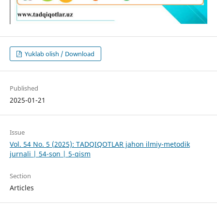
Yuklab olish / Download
Published
2025-01-21
Issue
Vol. 54 No. 5 (2025): TADQIQOTLAR jahon ilmiy-metodik
jurnali | 54-son | 5-qism
Section
Articles