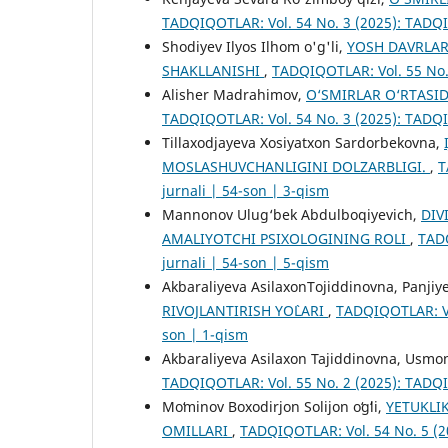
TADQIQOTLAR: Vol. 54 No. 3 (2025): TADQI
Shodiyev Ilyos Ilhom o'g'li,
YOSH DAVRLAR
SHAKLLANISHI
,
TADQIQOTLAR: Vol. 55 No.
Alisher Madrahimov,
O‘SMIRLAR O‘RTASID
TADQIQOTLAR: Vol. 54 No. 3 (2025): TADQI
Tillaxodjayeva Xosiyatxon Sardorbekovna,
MOSLASHUVCHANLIGINI DOLZARBLIGI.
,
T
jurnali | 54-son | 3-qism
Mannonov Ulug‘bek Abdulboqiyevich,
DIV
AMALIYOTCHI PSIXOLOGINING ROLI
,
TADQ
jurnali | 54-son | 5-qism
Akbaraliyeva AsilaxonTojiddinovna, Panjiy
RIVOJLANTIRISH YO`LARI
,
TADQIQOTLAR: Vo
son | 1-qism
Akbaraliyeva Asilaxon Tajiddinovna, Usmon
TADQIQOTLAR: Vol. 55 No. 2 (2025): TADQI
Moʻminov Boxodirjon Solijon oʻgʻli,
YETUKLI
OMILLARI
,
TADQIQOTLAR: Vol. 54 No. 5 (2