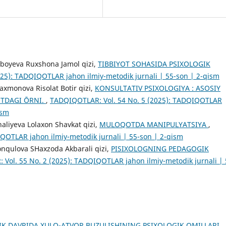
iboyeva Ruxshona Jamol qizi,
TIBBIYOT SOHASIDA PSIXOLOGIK
25): TADQIQOTLAR jahon ilmiy-metodik jurnali | 55-son | 2-qism
axmonova Risolat Botir qizi,
KONSULTATIV PSIXOLOGIYA : ASOSIY
TDAGI ŌRNI.
,
TADQIQOTLAR: Vol. 54 No. 5 (2025): TADQIQOTLAR
ism
aliyeva Lolaxon Shavkat qizi,
MULOQOTDA MANIPULYATSIYA
,
QOTLAR jahon ilmiy-metodik jurnali | 55-son | 2-qism
onqulova SHaxzoda Akbarali qizi,
PISIXOLOGNING PEDAGOGIK
Vol. 55 No. 2 (2025): TADQIQOTLAR jahon ilmiy-metodik jurnali | 
IK DAVRIDA XULQ-ATVOR BUZULISHINING PSIXOLOGIK OMILLARI
,