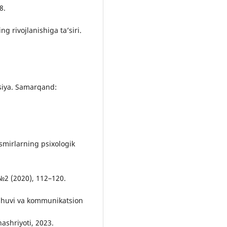
8.
g rivojlanishiga taʼsiri.
atsiya. Samarqand:
smirlarning psixologik
 №2 (2020), 112–120.
lashuvi va kommunikatsion
ashriyoti, 2023.