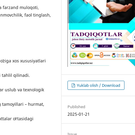
 va farzand muloqoti,
nmovchilik, faol tinglash,
ʻziga xos xususiyatlari
tahlil qilinadi.
Yuklab olish / Download
r uslub va texnologik
g tamoyillari – hurmat,
Published
2025-01-21
ttalar oʻrtasidagi
Issue