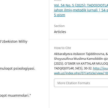
Vol. 54 No. 5 (2025): TADQIQOTL
jahon ilmiy-metodik jurnali | 54-
5-qism
Section
Articles
O‘zbekiston Milliy
How to Cite
Akbaraliyeva Asilaxon Tajiddinovna, 
Shoyusufova Muslima Kamoliddin qizi
(2025). O’SMIR VA KATTALAR MULOQO
muloqot psixologiyasi.
TADQIQOTLAR
,
54
(5), 30-32.
http://jou
web.uz/index.php/07/article/view/18
More Citation Formats
uloqot muammolari.”