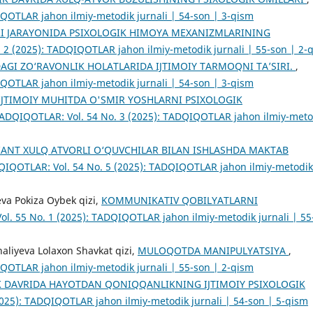
QOTLAR jahon ilmiy-metodik jurnali | 54-son | 3-qism
I JARAYONIDA PSIXOLOGIK HIMOYA MEXANIZMLARINING
 2 (2025): TADQIQOTLAR jahon ilmiy-metodik jurnali | 55-son | 2-
AGI ZO‘RAVONLIK HOLATLARIDA IJTIMOIY TARMOQNI TAʼSIRI.
,
QOTLAR jahon ilmiy-metodik jurnali | 54-son | 3-qism
IJTIMOIY MUHITDA O'SMIR YOSHLARNI PSIXOLOGIK
ADQIQOTLAR: Vol. 54 No. 3 (2025): TADQIQOTLAR jahon ilmiy-meto
IANT XULQ ATVORLI O‘QUVCHILAR BILAN ISHLASHDA MAKTAB
IQOTLAR: Vol. 54 No. 5 (2025): TADQIQOTLAR jahon ilmiy-metodik
eva Pokiza Oybek qizi,
KOMMUNIKATIV QOBILYATLARNI
l. 55 No. 1 (2025): TADQIQOTLAR jahon ilmiy-metodik jurnali | 55
aliyeva Lolaxon Shavkat qizi,
MULOQOTDA MANIPULYATSIYA
,
QOTLAR jahon ilmiy-metodik jurnali | 55-son | 2-qism
K DAVRIDA HAYOTDAN QONIQQANLIKNING IJTIMOIY PSIXOLOGIK
025): TADQIQOTLAR jahon ilmiy-metodik jurnali | 54-son | 5-qism