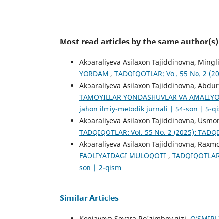
Most read articles by the same author(s)
Akbaraliyeva Asilaxon Tajiddinovna, Mingl
YORDAM
,
TADQIQOTLAR: Vol. 55 No. 2 (20
Akbaraliyeva Asilaxon Tajiddinovna, Abdur
TAMOYILLAR YONDASHUVLAR VA AMALIYO
jahon ilmiy-metodik jurnali | 54-son | 5-q
Akbaraliyeva Asilaxon Tajiddinovna, Usmon
TADQIQOTLAR: Vol. 55 No. 2 (2025): TADQI
Akbaraliyeva Asilaxon Tajiddinovna, Raxm
FAOLIYATDAGI MULOQOTI
,
TADQIQOTLAR: 
son | 2-qism
Similar Articles
Kenjayeva Sevara Ro'zimboy qizi,
O’SMIRL