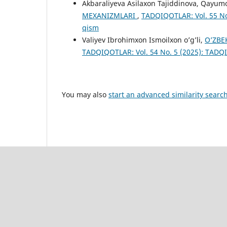
Akbaraliyeva Asilaxon Tajiddinova, Qayumo
MEXANIZMLARI
,
TADQIQOTLAR: Vol. 55 No.
qism
Valiyev Ibrohimxon Ismoilxon o’g’li,
O’ZBE
TADQIQOTLAR: Vol. 54 No. 5 (2025): TADQI
You may also
start an advanced similarity searc