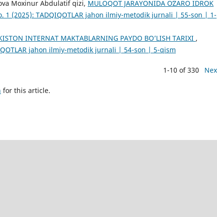
va Moxinur Abdulatif qizi,
MULOQOT JARAYONIDA OʻZARO IDROK
 1 (2025): TADQIQOTLAR jahon ilmiy-metodik jurnali | 55-son | 1-
KISTON INTERNAT MAKTABLARNING PAYDO BO’LISH TARIXI
,
QOTLAR jahon ilmiy-metodik jurnali | 54-son | 5-qism
1-10 of 330
Nex
h
for this article.