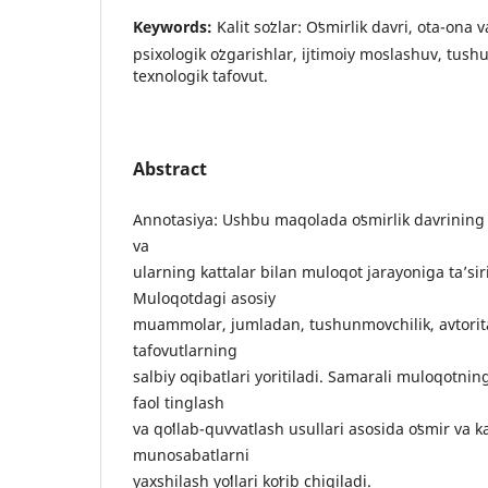
Keywords:
Kalit soʻzlar: Oʻsmirlik davri, ota-ona
psixologik oʻzgarishlar, ijtimoiy moslashuv, tushu
texnologik tafovut.
Abstract
Annotasiya: Ushbu maqolada oʻsmirlik davrining o
va
ularning kattalar bilan muloqot jarayoniga taʼsiri 
Muloqotdagi asosiy
muammolar, jumladan, tushunmovchilik, avtorita
tafovutlarning
salbiy oqibatlari yoritiladi. Samarali muloqotnin
faol tinglash
va qoʻllab-quvvatlash usullari asosida oʻsmir va ka
munosabatlarni
yaxshilash yoʻllari koʻrib chiqiladi.