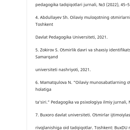
pedagogika tadqiqotlari jurnali, №3 (2022), 45–5
4. Abdullayev Sh. Oilaviy muloqotning oʻsmirlarnin
Toshkent
Davlat Pedagogika Universiteti, 2021.
5. Zokirov S. Oʻsmirlik davri va shaxsiy identifik
Samarqand
universiteti nashriyoti, 2021.
6. Mamatqulova N. “Oilaviy munosabatlarning oʻ
holatiga
taʼsiri.” Pedagogika va psixologiya ilmiy jurnali,
7. Buxoro davlat universiteti. Oʻsmirlar ijtimoiy
rivojlanishiga oid tadqiqotlar. Toshkent: BuxDU n