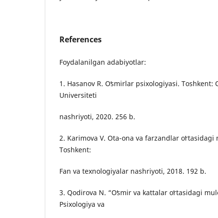
References
Foydalanilgan adabiyotlar:
1. Hasanov R. Oʻsmirlar psixologiyasi. Toshkent: 
Universiteti
nashriyoti, 2020. 256 b.
2. Karimova V. Ota-ona va farzandlar oʻrtasidagi 
Toshkent:
Fan va texnologiyalar nashriyoti, 2018. 192 b.
3. Qodirova N. “Oʻsmir va kattalar oʻrtasidagi m
Psixologiya va