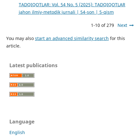
TADQIQOTLAR: Vol. 54 No. 5 (2025): TADQIQOTLAR
jahon ilmiy-metodik jurnali | 54-son | 5-qism
1-10 of 279
Next
You may also
start an advanced similarity search
for this
article.
Latest publications
Language
English