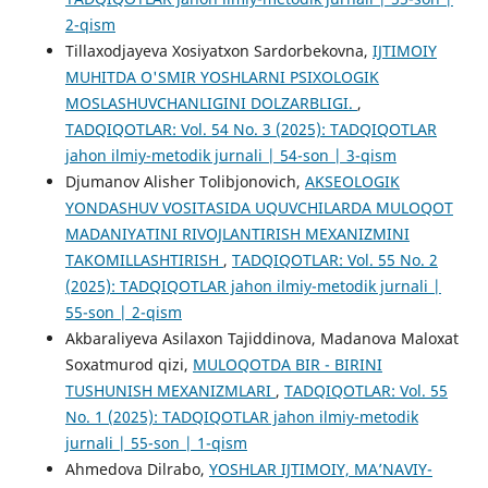
2-qism
Tillaxodjayeva Xosiyatxon Sardorbekovna,
IJTIMOIY
MUHITDA O'SMIR YOSHLARNI PSIXOLOGIK
MOSLASHUVCHANLIGINI DOLZARBLIGI.
,
TADQIQOTLAR: Vol. 54 No. 3 (2025): TADQIQOTLAR
jahon ilmiy-metodik jurnali | 54-son | 3-qism
Djumanov Alisher Tolibjonovich,
AKSEOLOGIK
YONDASHUV VOSITASIDA UQUVCHILARDA MULOQOT
MADANIYATINI RIVOJLANTIRISH MEXANIZMINI
TAKOMILLASHTIRISH
,
TADQIQOTLAR: Vol. 55 No. 2
(2025): TADQIQOTLAR jahon ilmiy-metodik jurnali |
55-son | 2-qism
Akbaraliyeva Asilaxon Tajiddinova, Madanova Maloxat
Soxatmurod qizi,
MULOQOTDA BIR - BIRINI
TUSHUNISH MEXANIZMLARI
,
TADQIQOTLAR: Vol. 55
No. 1 (2025): TADQIQOTLAR jahon ilmiy-metodik
jurnali | 55-son | 1-qism
Ahmedova Dilrabo,
YOSHLAR IJTIMOIY, MAʼNAVIY-