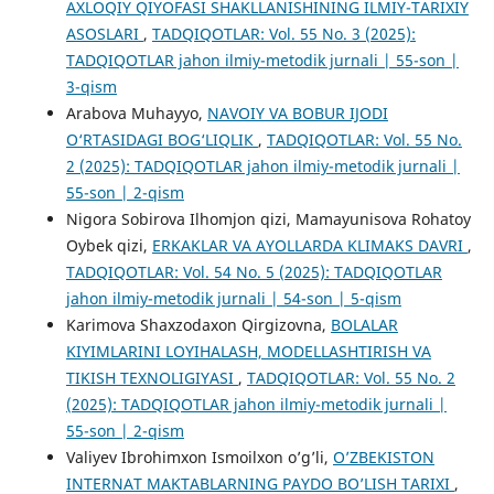
AXLOQIY QIYOFASI SHAKLLANISHINING ILMIY-TARIXIY
ASOSLARI
,
TADQIQOTLAR: Vol. 55 No. 3 (2025):
TADQIQOTLAR jahon ilmiy-metodik jurnali | 55-son |
3-qism
Arabova Muhayyo,
NAVOIY VA BOBUR IJODI
O‘RTASIDAGI BOG‘LIQLIК
,
TADQIQOTLAR: Vol. 55 No.
2 (2025): TADQIQOTLAR jahon ilmiy-metodik jurnali |
55-son | 2-qism
Nigora Sobirova Ilhomjon qizi, Mamayunisova Rohatoy
Oybek qizi,
ERKAKLAR VA AYOLLARDA KLIMAKS DAVRI
,
TADQIQOTLAR: Vol. 54 No. 5 (2025): TADQIQOTLAR
jahon ilmiy-metodik jurnali | 54-son | 5-qism
Karimova Shaxzodaxon Qirgizovna,
BOLALAR
KIYIMLARINI LOYIHALASH, MODELLASHTIRISH VA
TIKISH TEXNOLIGIYASI
,
TADQIQOTLAR: Vol. 55 No. 2
(2025): TADQIQOTLAR jahon ilmiy-metodik jurnali |
55-son | 2-qism
Valiyev Ibrohimxon Ismoilxon o’g’li,
O’ZBEKISTON
INTERNAT MAKTABLARNING PAYDO BO’LISH TARIXI
,