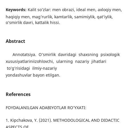
Keywords:
Kalit so’zlar: men obrazi, ideal men, axloqiy men,
haqiqiy men, mag’rurlik, kamtarlik, samimiylik, qat’iylik,
o’smirlik davri, kattalik hissi.
Abstract
Annotatsiya. O’smirlik davridagi shaxsning psixologik
xususiyatlariniizohlovchi, ularning nazariy jihatlari
to’g’risidagi ilmiy-nazariy
yondashuvlar bayon etilgan.
References
FOYDALANILGAN ADABIYOTLAR RO’YXATI:
1. Kipchakova, Y. (2021). METHODOLOGICAL AND DIDACTIC
ASPECTS OF