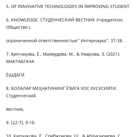
5. OF INNOVATIVE TECHNOLOGIES IN IMPROVING STUDENT
6. KNOWLEDGE. СТУДЕНЧЕСКИЙ ВЕСТНИК Учредители:
Общество с
ограниченной ответственностью" Интернаука", 37-38.
7. Қипчақова, Ё., Махмудова, М., & Умарова, З. (2021).
МАКТАБГАЧА
ЁШДАГИ
8. БОЛАЛАР МЕҲНАТИНИНГ ЎЗИГА ХОС ХУСУСИЯТИ.
Студенческий
вестник,
9. (22-7), 9-10.
10. Қипчақова, Ё., Соибжонова, Ш., & Абдуқаюмова, С.