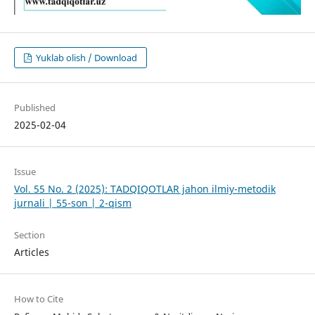
Yuklab olish / Download
Published
2025-02-04
Issue
Vol. 55 No. 2 (2025): TADQIQOTLAR jahon ilmiy-metodik
jurnali | 55-son | 2-qism
Section
Articles
How to Cite