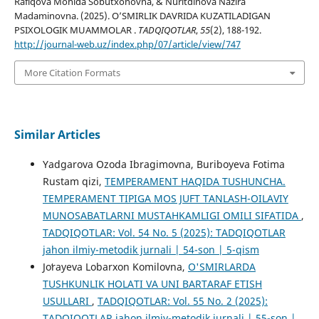
Rafiqova Mohida Sobutxonovna, & Nuritdinova Nazira
Madaminovna. (2025). O’SMIRLIK DAVRIDA KUZATILADIGAN
PSIXOLOGIK MUAMMOLAR .
TADQIQOTLAR
,
55
(2), 188-192.
http://journal-web.uz/index.php/07/article/view/747
More Citation Formats
Similar Articles
Yadgarova Ozoda Ibragimovna, Buriboyeva Fotima
Rustam qizi,
TEMPERAMENT HAQIDA TUSHUNCHA.
TEMPERAMENT TIPIGA MOS JUFT TANLASH-OILAVIY
MUNOSABATLARNI MUSTAHKAMLIGI OMILI SIFATIDA
,
TADQIQOTLAR: Vol. 54 No. 5 (2025): TADQIQOTLAR
jahon ilmiy-metodik jurnali | 54-son | 5-qism
Joʻrayeva Lobarxon Komilovna,
O'SMIRLARDA
TUSHKUNLIK HOLATI VA UNI BARTARAF ETISH
USULLARI
,
TADQIQOTLAR: Vol. 55 No. 2 (2025):
TADQIQOTLAR jahon ilmiy-metodik jurnali | 55-son |