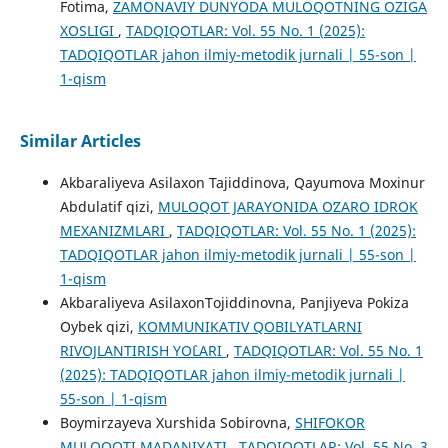
Fotima,
ZAMONAVIY DUNYODA MULOQOTNING OZIGA
XOSLIGI
,
TADQIQOTLAR: Vol. 55 No. 1 (2025):
TADQIQOTLAR jahon ilmiy-metodik jurnali | 55-son |
1-qism
Similar Articles
Akbaraliyeva Asilaxon Tajiddinova, Qayumova Moxinur
Abdulatif qizi,
MULOQOT JARAYONIDA OʻZARO IDROK
MEXANIZMLARI
,
TADQIQOTLAR: Vol. 55 No. 1 (2025):
TADQIQOTLAR jahon ilmiy-metodik jurnali | 55-son |
1-qism
Akbaraliyeva AsilaxonTojiddinovna, Panjiyeva Pokiza
Oybek qizi,
KOMMUNIKATIV QOBILYATLARNI
RIVOJLANTIRISH YO`LARI
,
TADQIQOTLAR: Vol. 55 No. 1
(2025): TADQIQOTLAR jahon ilmiy-metodik jurnali |
55-son | 1-qism
Boymirzayeva Xurshida Sobirovna,
SHIFOKOR
MULOQOTI MADANIYATI
,
TADQIQOTLAR: Vol. 55 No. 3