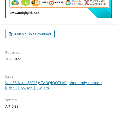
Yuklab olish / Download
Published
2025-02-08
Issue
Vol. 55 No. 1 (2025): TADQIQOTLAR jahon ilmiy-metodik
jurnali | 55-son | 1-qism
Section
Articles