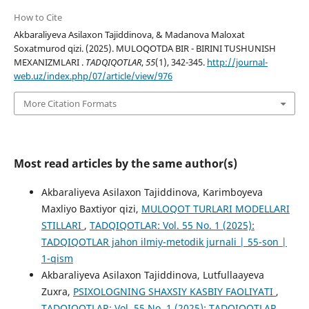
How to Cite
Akbaraliyeva Asilaxon Tajiddinova, & Madanova Maloxat
Soxatmurod qizi. (2025). MULOQOTDA BIR - BIRINI TUSHUNISH
MEXANIZMLARI .
TADQIQOTLAR
,
55
(1), 342-345.
http://journal-
web.uz/index.php/07/article/view/976
More Citation Formats
Most read articles by the same author(s)
Akbaraliyeva Asilaxon Tajiddinova, Karimboyeva
Maxliyo Baxtiyor qizi,
MULOQOT TURLARI MODELLARI
STILLARI
,
TADQIQOTLAR: Vol. 55 No. 1 (2025):
TADQIQOTLAR jahon ilmiy-metodik jurnali | 55-son |
1-qism
Akbaraliyeva Asilaxon Tajiddinova, Lutfullaayeva
Zuxra,
PSIXOLOGNING SHAXSIY KASBIY FAOLIYATI
,
TADQIQOTLAR: Vol. 55 No. 1 (2025): TADQIQOTLAR