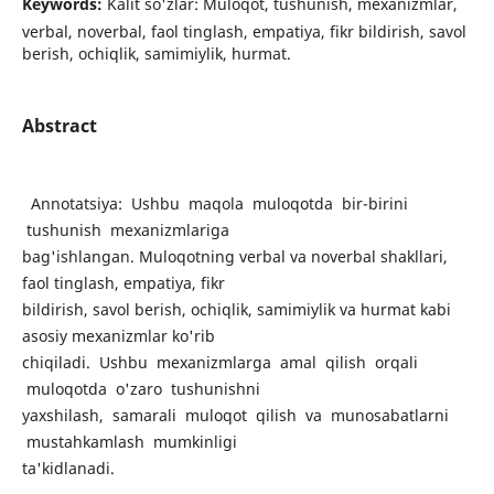
Keywords:
Kalit so'zlar: Muloqot, tushunish, mexanizmlar,
verbal, noverbal, faol tinglash, empatiya, fikr bildirish, savol
berish, ochiqlik, samimiylik, hurmat.
Abstract
Annotatsiya: Ushbu maqola muloqotda bir-birini
tushunish mexanizmlariga
bag'ishlangan. Muloqotning verbal va noverbal shakllari,
faol tinglash, empatiya, fikr
bildirish, savol berish, ochiqlik, samimiylik va hurmat kabi
asosiy mexanizmlar ko'rib
chiqiladi. Ushbu mexanizmlarga amal qilish orqali
muloqotda o'zaro tushunishni
yaxshilash, samarali muloqot qilish va munosabatlarni
mustahkamlash mumkinligi
ta'kidlanadi.