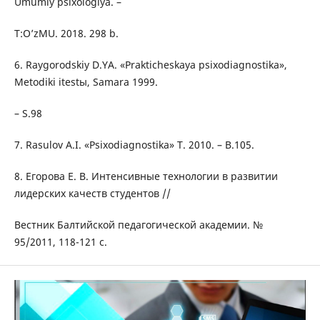
Umumiy psixologiya. –
T:O’zMU. 2018. 298 b.
6. Raygorodskiy D.YA. «Prakticheskaya psixodiagnostika»,
Metodiki itestы, Samara 1999.
– S.98
7. Rasulov A.I. «Psixodiagnostika» T. 2010. – B.105.
8. Егорова Е. В. Интенсивные технологии в развитии
лидерских качеств студентов //
Вестник Балтийской педагогической академии. №
95/2011, 118-121 с.