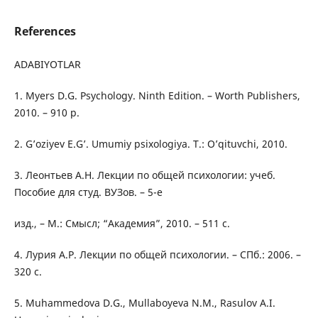
References
ADABIYOTLAR
1. Myers D.G. Psychology. Ninth Edition. – Worth Publishers,
2010. – 910 p.
2. G’oziyev E.G’. Umumiy psixologiya. T.: O’qituvchi, 2010.
3. Леонтьев А.Н. Лекции по общей психологии: учеб.
Пособие для студ. ВУЗов. – 5-e
изд., – M.: Смысл; “Академия”, 2010. – 511 с.
4. Лурия A.Р. Лекции по общей психологии. – СПб.: 2006. –
320 с.
5. Muhammedova D.G., Mullaboyeva N.M., Rasulov A.I.