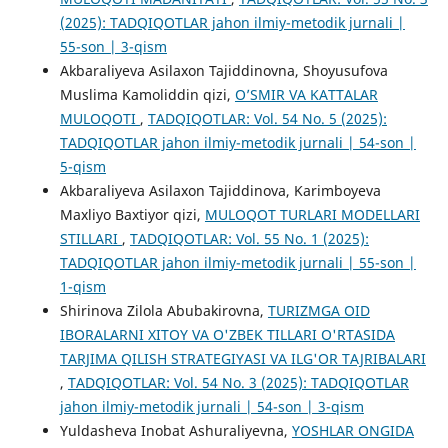
(2025): TADQIQOTLAR jahon ilmiy-metodik jurnali |
55-son | 3-qism
Akbaraliyeva Asilaxon Tajiddinovna, Shoyusufova
Muslima Kamoliddin qizi,
O’SMIR VA KATTALAR
MULOQOTI
,
TADQIQOTLAR: Vol. 54 No. 5 (2025):
TADQIQOTLAR jahon ilmiy-metodik jurnali | 54-son |
5-qism
Akbaraliyeva Asilaxon Tajiddinova, Karimboyeva
Maxliyo Baxtiyor qizi,
MULOQOT TURLARI MODELLARI
STILLARI
,
TADQIQOTLAR: Vol. 55 No. 1 (2025):
TADQIQOTLAR jahon ilmiy-metodik jurnali | 55-son |
1-qism
Shirinova Zilola Abubakirovna,
TURIZMGA OID
IBORALARNI XITOY VA O'ZBEK TILLARI O'RTASIDA
TARJIMA QILISH STRATEGIYASI VA ILG'OR TAJRIBALARI
,
TADQIQOTLAR: Vol. 54 No. 3 (2025): TADQIQOTLAR
jahon ilmiy-metodik jurnali | 54-son | 3-qism
Yuldasheva Inobat Ashuraliyevna,
YOSHLAR ONGIDA