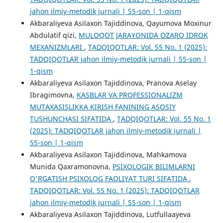
jahon ilmiy-metodik jurnali | 55-son | 1-qism
Akbaraliyeva Asilaxon Tajiddinova, Qayumova Moxinur
Abdulatif qizi,
MULOQOT JARAYONIDA OʻZARO IDROK
MEXANIZMLARI
,
TADQIQOTLAR: Vol. 55 No. 1 (2025):
TADQIQOTLAR jahon ilmiy-metodik jurnali | 55-son |
1-qism
Akbaraliyeva Asilaxon Tajiddinova, Pranova Aselay
Ibragimovna,
KASBLAR VA PROFESSIONALIZM
MUTAXASISLIKKA KIRISH FANINING ASOSIY
TUSHUNCHASI SIFATIDA
,
TADQIQOTLAR: Vol. 55 No. 1
(2025): TADQIQOTLAR jahon ilmiy-metodik jurnali |
55-son | 1-qism
Akbaraliyeva Asilaxon Tajiddinova, Mahkamova
Munida Qaxramonovna,
PSIXOLOGIK BILIMLARNI
O'RGATISH PSIXOLOG FAOLIYAT TURI SIFATIDA
,
TADQIQOTLAR: Vol. 55 No. 1 (2025): TADQIQOTLAR
jahon ilmiy-metodik jurnali | 55-son | 1-qism
Akbaraliyeva Asilaxon Tajiddinova, Lutfullaayeva