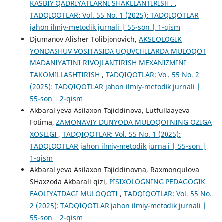
KASBIY QADRIYATLARNI SHAKLLANTIRISH .
,
TADQIQOTLAR: Vol. 55 No. 1 (2025): TADQIQOTLAR
jahon ilmiy-metodik jurnali | 55-son | 1-qism
Djumanov Alisher Tolibjonovich,
AKSEOLOGIK
YONDASHUV VOSITASIDA UQUVCHILARDA MULOQOT
MADANIYATINI RIVOJLANTIRISH MEXANIZMINI
TAKOMILLASHTIRISH
,
TADQIQOTLAR: Vol. 55 No. 2
(2025): TADQIQOTLAR jahon ilmiy-metodik jurnali |
55-son | 2-qism
Akbaraliyeva Asilaxon Tajiddinova, Lutfullaayeva
Fotima,
ZAMONAVIY DUNYODA MULOQOTNING OZIGA
XOSLIGI
,
TADQIQOTLAR: Vol. 55 No. 1 (2025):
TADQIQOTLAR jahon ilmiy-metodik jurnali | 55-son |
1-qism
Akbaraliyeva Asilaxon Tajiddinovna, Raxmonqulova
SHaxzoda Akbarali qizi,
PISIXOLOGNING PEDAGOGIK
FAOLIYATDAGI MULOQOTI
,
TADQIQOTLAR: Vol. 55 No.
2 (2025): TADQIQOTLAR jahon ilmiy-metodik jurnali |
55-son | 2-qism