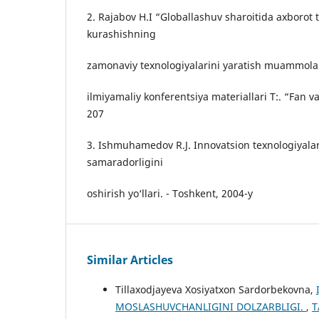
2. Rajabov H.I “Globallashuv sharoitida axborot 
kurashishning
zamonaviy texnologiyalarini yaratish muammola
ilmiyamaliy konferentsiya materiallari T:. “Fan va
207
3. Ishmuhamedov R.J. Innovatsion texnologiyala
samaradorligini
oshirish yo‘llari. - Toshkent, 2004-y
Similar Articles
Tillaxodjayeva Xosiyatxon Sardorbekovna,
MOSLASHUVCHANLIGINI DOLZARBLIGI.
,
T