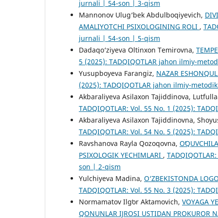
jurnali | 54-son | 3-qism
Mannonov Ulug‘bek Abdulboqiyevich,
DIV
AMALIYOTCHI PSIXOLOGINING ROLI
,
TADQ
jurnali | 54-son | 5-qism
Dadaqo‘ziyeva Oltinxon Temirovna,
TEMPE
5 (2025): TADQIQOTLAR jahon ilmiy-metodi
Yusupboyeva Farangiz,
NAZAR ESHONQUL 
(2025): TADQIQOTLAR jahon ilmiy-metodik 
Akbaraliyeva Asilaxon Tajiddinova, Lutfull
TADQIQOTLAR: Vol. 55 No. 1 (2025): TADQI
Akbaraliyeva Asilaxon Tajiddinovna, Shoy
TADQIQOTLAR: Vol. 54 No. 5 (2025): TADQI
Ravshanova Rayla Qozoqovna,
OʻQUVCHILA
PSIXOLOGIK YECHIMLARI
,
TADQIQOTLAR: V
son | 2-qism
Yulchiyeva Madina,
O‘ZBEKISTONDA LOGOP
TADQIQOTLAR: Vol. 55 No. 3 (2025): TADQI
Normamatov Ilgʻor Aktamovich,
VOYAGA Y
QONUNLAR IJROSI USTIDAN PROKUROR N