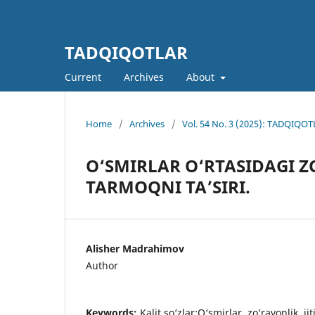
TADQIQOTLAR
Current
Archives
About
Home
/
Archives
/
Vol. 54 No. 3 (2025): TADQIQOTL
O‘SMIRLAR O‘RTASIDAGI Z
TARMOQNI TAʼSIRI.
Alisher Madrahimov
Author
Keywords:
Kalit so‘zlar:O‘smirlar, zo‘ravonlik, i