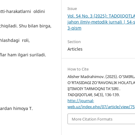
Issue
ti-harakatlarni oldini
Vol. 54 No. 3 (2025): TADQIQOTL
jahon ilmiy-metodik jurnali | 54-
chiqiladi. Shu bilan birga,
3-qism
hlashdagi roli,
Section
Articles
flar ham ilgari suriladi.
How to Cite
Alisher Madrahimov. (2025). O‘SMIR
O‘RTASIDAGI ZO‘RAVONLIK HOLATL
IJTIMOIY TARMOQNI TAʼSIRI .
TADQIQOTLAR
,
54
(3), 136-139.
http://journal-
web.uz/index.php/07/article/view/75
ardan himoya T.
More Citation Formats