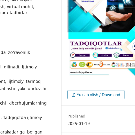
sh, virtual muhit,
hora-tadbirlar.
da zo‘ravonlik
 qilinadi. Ijtimoiy
ent, ijtimoiy tarmoq
vvatlashi yoki undovchi
Yuklab olish / Download
chi kiberhujumlarning
Published
di. Tadqiqotda ijtimoiy
2025-01-19
harakatlariga bo‘lgan