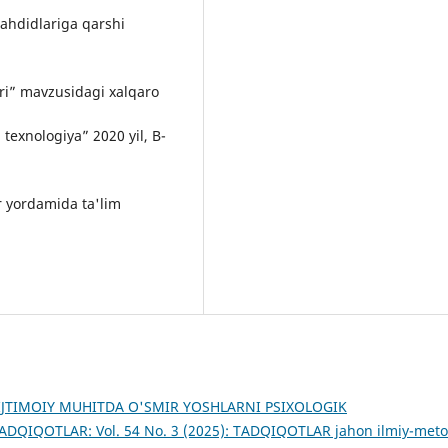
tahdidlariga qarshi
ri” mavzusidagi xalqaro
 texnologiya” 2020 yil, B-
r yordamida ta'lim
IJTIMOIY MUHITDA O'SMIR YOSHLARNI PSIXOLOGIK
ADQIQOTLAR: Vol. 54 No. 3 (2025): TADQIQOTLAR jahon ilmiy-meto