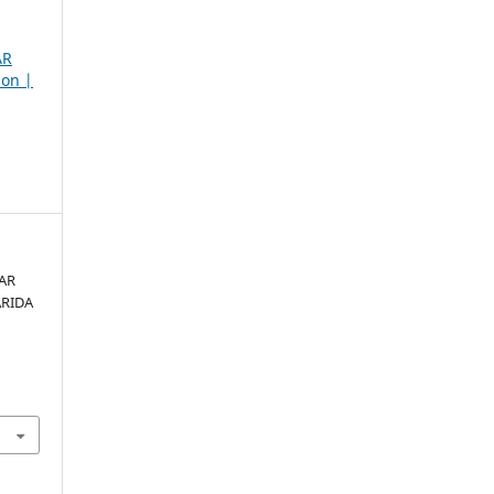
AR
son |
LAR
ARIDA