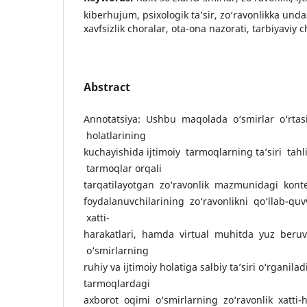
kiberhujum, psixologik ta’sir, zo‘ravonlikka unda
xavfsizlik choralar, ota-ona nazorati, tarbiyaviy c
Abstract
Annotatsiya: Ushbu maqolada o‘smirlar o‘rtasi
holatlarining
kuchayishida ijtimoiy tarmoqlarning ta’siri tahlil
tarmoqlar orqali
tarqatilayotgan zo‘ravonlik mazmunidagi kont
foydalanuvchilarining zo‘ravonlikni qo‘llab-qu
xatti-
harakatlari, hamda virtual muhitda yuz beruv
o‘smirlarning
ruhiy va ijtimoiy holatiga salbiy ta’siri o‘rganila
tarmoqlardagi
axborot oqimi o‘smirlarning zo‘ravonlik xatti-