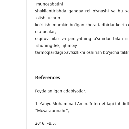
munosabatini
shakllantirishda qanday rol o‘ynashi va bu xat
olish uchun
ko‘rilishi mumkin bo‘lgan chora-tadbirlar ko‘rib 
ota-onalar,
o‘qituvchilar va jamiyatning o‘smirlar bilan is
shuningdek, ijtimoiy
tarmoqlardagi xavfsizlikni oshirish bo‘yicha takli
References
Foydalanilgan adabiyotlar.
1. Yahyo Muhammad Amin. Internetdagi tahdidl
“Movaraunnahr”,
2016. –B.5.