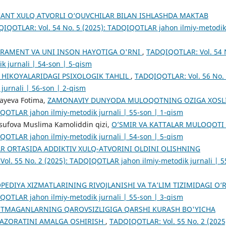
IANT XULQ ATVORLI O‘QUVCHILAR BILAN ISHLASHDA MAKTAB
IQOTLAR: Vol. 54 No. 5 (2025): TADQIQOTLAR jahon ilmiy-metodik
RAMENT VA UNI INSON HAYOTIGA O'RNI
,
TADQIQOTLAR: Vol. 54 
k jurnali | 54-son | 5-qism
HIKOYALARIDAGI PSIXOLOGIK TAHLIL
,
TADQIQOTLAR: Vol. 56 No.
jurnali | 56-son | 2-qism
aayeva Fotima,
ZAMONAVIY DUNYODA MULOQOTNING OZIGA XOSL
QOTLAR jahon ilmiy-metodik jurnali | 55-son | 1-qism
usufova Muslima Kamoliddin qizi,
O’SMIR VA KATTALAR MULOQOTI
QOTLAR jahon ilmiy-metodik jurnali | 54-son | 5-qism
R OʻRTASIDA ADDIKTIV XULQ-ATVORINI OLDINI OLISHNING
ol. 55 No. 2 (2025): TADQIQOTLAR jahon ilmiy-metodik jurnali | 5
EDIYA XIZMATLARINING RIVOJLANISHI VA TA’LIM TIZIMIDAGI O‘
QOTLAR jahon ilmiy-metodik jurnali | 55-son | 3-qism
ETMAGANLARNING QAROVSIZLIGIGA QARSHI KURASH BO'YICHA
AZORATINI AMALGA OSHIRISH
,
TADQIQOTLAR: Vol. 55 No. 2 (2025