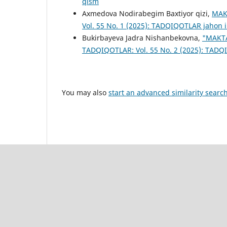
qism
Axmedova Nodirabegim Baxtiyor qizi,
MAK
Vol. 55 No. 1 (2025): TADQIQOTLAR jahon i
Bukirbayeva Jadra Nishanbekovna,
"MAKTA
TADQIQOTLAR: Vol. 55 No. 2 (2025): TADQI
You may also
start an advanced similarity searc