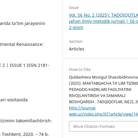
Issue
Vol. 56 No. 2 (2025): TADQIQOTL
jahon ilmiy-metodik jurnali | 56-
rida ta’lim jarayonini
2-qism
Section
riental Renaissance:
Articles
E 2 | ISSUE 1 ISSN 2181-
How to Cite
Quldasheva Moxigul Shaxobidinovna
(2025). MAKTABGACHA TA’LIM TIZIM
PEDAGOG KADRLARI FAOLIYATINI
RIVOJLANTIRISH VA SAMARALI
ari vositasida
BOSHQARISH .
TADQIQOTLAR
,
56
(2), 2
http://journal-
web.uz/index.php/07/article/view/1
izimini takomillashtirish:
More Citation Formats
– Toshkent, 2020. – 74 b.