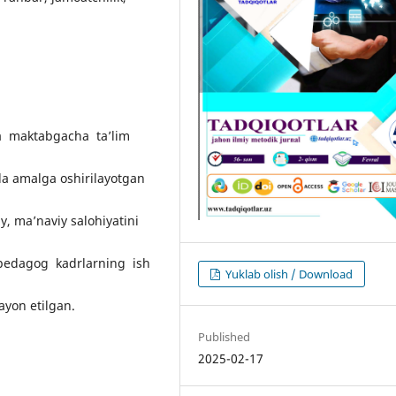
 maktabgacha ta’lim
ida amalga oshirilayotgan
iy, ma’naviy salohiyatini
 pedagog kadrlarning ish
Yuklab olish / Download
bayon etilgan.
Published
2025-02-17