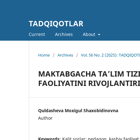
TADQIQOTLAR
Current
Archives
About
Home
/
Archives
/
Vol. 56 No. 2 (2025): TADQIQOTL
MAKTABGACHA TA’LIM TIZ
FAOLIYATINI RIVOJLANTIR
Quldasheva Moxigul Shaxobidinovna
Author
Keywords:
Kalit sozlar: pedagog, kasbiy faoliyat