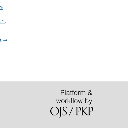
R:
GI"
,
t