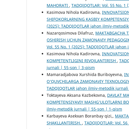
MAHORATI
,
TADQIQOTLAR: Vol. 55 No. 1 (
Kasimova Nihola Kadirovna,
INNOVATSION
SHIFOKORLARNING KASBIY KOMPETENSIYA
(2025): TADQIQOTLAR jahon ilmiy-metodik 
Nazarqosimova Dilafruz,
MAKTABGACHA TA
OSHIRISH UCHUN ZAMONAVIY PEDAGOGIK
Vol. 55 No. 1 (2025): TADQIQOTLAR jahon i
Kasimova Nihola Kadirovna,
INNOVATSION
KOMPETENTLIGINI RIVOJLANTIRISH
,
TADQ
jurnali | 55-son | 3-qism
Mamaradjabova Xurshida Buriboyevna,
IN
O‘QUVCHILARGA ZAMONAVIY TEXNOLOGI
TADQIQOTLAR jahon ilmiy-metodik jurnali 
Toktayeva Aksana Kazbekovna,
DAVLAT MA
KOMPETENSIYAVIY MASHG‘ULOTLARNI B
ilmiy-metodik jurnali | 55-son | 1-qism
Karbayeva Asekxan Boranbay qizi,,
MAKTA
SHAKLLANTIRISH.
,
TADQIQOTLAR: Vol. 56 N