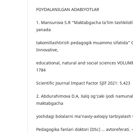
FOYDALANILGAN ADABIYOTLAR
1. Mansurova S.R “Maktabgacha ta’lim tashkilotla
yanada
takomillashtirish pedagogik muammo sifatida” O
Innovative,
educational, natural and social sciences VOLUM
1784
Scientific Journal Impact Factor SJIF 2021: 5.423
2. Abdurahimova D.A. Xalq og‘zaki ijodi namunal
maktabgacha
yoshdagi bolalarni ma’naviy-axloqiy tarbiyalash t
Pedagogika fanlari doktori (DSc) … avtoreferati. 