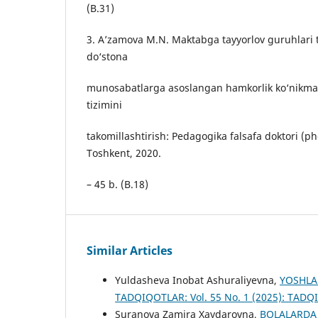
(B.31)
3. A’zamova M.N. Maktabga tayyorlov guruhlari 
do‘stona
munosabatlarga asoslangan hamkorlik ko‘nikmala
tizimini
takomillashtirish: Pedagogika falsafa doktori (phd
Toshkent, 2020.
– 45 b. (B.18)
Similar Articles
Yuldasheva Inobat Ashuraliyevna,
YOSHLA
TADQIQOTLAR: Vol. 55 No. 1 (2025): TADQI
Suranova Zamira Xaydarovna,
BOLALARDA