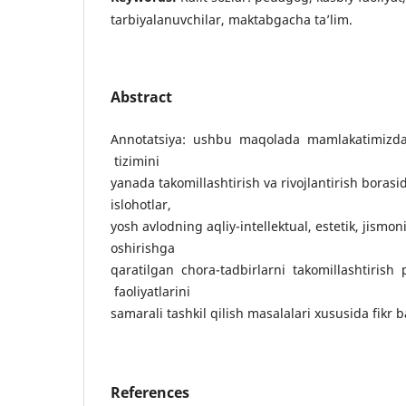
tarbiyalanuvchilar, maktabgacha ta’lim.
Abstract
Annotatsiya: ushbu maqolada mamlakatimizda
tizimini
yanada takomillashtirish va rivojlantirish boras
islohotlar,
yosh avlodning aqliy-intellektual, estetik, jismon
oshirishga
qaratilgan chora-tadbirlarni takomillashtirish
faoliyatlarini
samarali tashkil qilish masalalari xususida fikr 
References