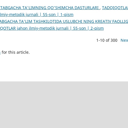
TABGACHA TA'LIMNING QO'SHIMCHA DASTURLARI
,
TADQIQOTLA
lmiy-metodik jurnali | 55-son | 1-qism
BGACHA TA'LIM TASHKILOTIDA USLUBCHI NING KREATIV FAOLLI
QOTLAR jahon ilmiy-metodik jurnali | 55-son | 2-qism
1-10 of 300
Nex
h
for this article.