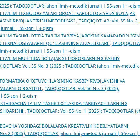
2025): TADQIQOTLAR jahon ilmiy-metodik jurnali | 55-son | 1-qis
 TA’LIM TEXNOLOGIYALARI ORQALI KARDIOLOGIYADA BO‘LAJAK
SINI RIVOJLANTIRISH METODIKASI
,
TADQIQOTLAR: Vol. 55 No. 3
jurnali | 55-son | 3-qism
'LIM TASHKILOTIDA TA'LIM TARBIYA JAROYINI SAMARADORLIGIN
 TEXNALOGIYALARNI QO'LLASHNING AFZALLIKLARI
,
TADQIQOTLA
lmiy-metodik jurnali | 55-son | 1-qism
 TA’LIM MUHITIDA BO‘LAJAK SHIFOKORLARNING KASBIY
IQOTLAR: Vol. 55 No. 3 (2025): TADQIQOTLAR jahon ilmiy-metodik
FORMATIKA O‘QITUVCHILARINING KASBIY RIVOJLANISHI VA
YALARNI O‘RGATISH
,
TADQIQOTLAR: Vol. 56 No. 2 (2025):
| 56-son | 2-qism
KTABGACHA TA’LIM TASHKILOTLARIDA TARBIYACHILARNING
OSHQARISHI
,
TADQIQOTLAR: Vol. 55 No. 1 (2025): TADQIQOTLAR ja
BGACHA YOSHDAGI BOLALARDA KREATIVLIK KOBILIYATLARNI
o. 2 (2025): TADQIQOTLAR jahon ilmiy-metodik jurnali | 56-son | 