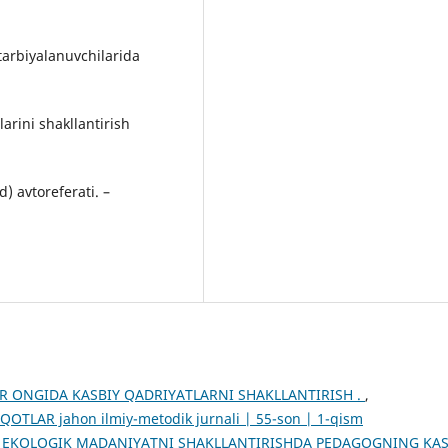
tarbiyalanuvchilarida
rini shakllantirish
) avtoreferati. –
R ONGIDA KASBIY QADRIYATLARNI SHAKLLANTIRISH .
,
QOTLAR jahon ilmiy-metodik jurnali | 55-son | 1-qism
 EKOLOGIK MADANIYATNI SHAKLLANTIRISHDA PEDAGOGNING KAS