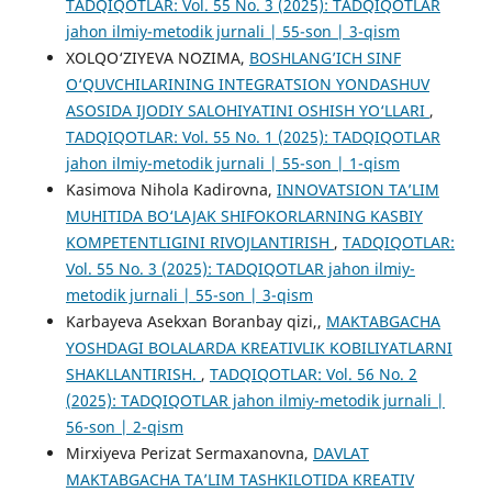
TADQIQOTLAR: Vol. 55 No. 3 (2025): TADQIQOTLAR
jahon ilmiy-metodik jurnali | 55-son | 3-qism
XOLQO‘ZIYEVA NOZIMA,
BOSHLANG’ICH SINF
O‘QUVCHILARINING INTEGRATSION YONDASHUV
ASOSIDA IJODIY SALOHIYATINI OSHISH YO‘LLARI
,
TADQIQOTLAR: Vol. 55 No. 1 (2025): TADQIQOTLAR
jahon ilmiy-metodik jurnali | 55-son | 1-qism
Kasimova Nihola Kadirovna,
INNOVATSION TA’LIM
MUHITIDA BO‘LAJAK SHIFOKORLARNING KASBIY
KOMPETENTLIGINI RIVOJLANTIRISH
,
TADQIQOTLAR:
Vol. 55 No. 3 (2025): TADQIQOTLAR jahon ilmiy-
metodik jurnali | 55-son | 3-qism
Karbayeva Asekxan Boranbay qizi,,
MAKTABGACHA
YOSHDAGI BOLALARDA KREATIVLIK KOBILIYATLARNI
SHAKLLANTIRISH.
,
TADQIQOTLAR: Vol. 56 No. 2
(2025): TADQIQOTLAR jahon ilmiy-metodik jurnali |
56-son | 2-qism
Mirxiyeva Perizat Sermaxanovna,
DAVLAT
MAKTABGACHA TA’LIM TASHKILOTIDA KREATIV