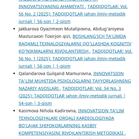
INNOVATSIYANING AHAMIYATI
,
TADQIQOTLAR: Vol.
56 No. 2 (2025): TADQIQOTLAR jahon ilmiy-metodik
jurnali | 56-son | 2-qism
Jakbarova Oyazimxon Mutalipovna, Abdug’aniyeva
Masturaxon Toxirjon qizi,
BOSHLANG’ICH TA’LIMDA
RAQAMLI TEXNALOGIYALARNI QO’LLASHDA KOGNITIV
KO’NIKMALARNI RIVOJLANTIRISH
,
TADQIQOTLAR: Vol.
56 No. 1 (2025): TADQIQOTLAR jahon ilmiy-metodik
jurnali | 56-son | 1-qism
Qalandarova Gulqand Mamurovna,
INNOVATSION
TA'LIM MUHITIDA PSIXOLOGLARNI TAYYORLASHNING
NAZARIY ASOSLARI
,
TADQIQOTLAR: Vol. 54 No. 3
(2025): TADQIQOTLAR jahon ilmiy-metodik jurnali |
54-son | 3-qism
Kasimova Nihola Kadirovna,
INNOVATSION TA’LIM
TEXNOLOGIYALARI ORQALI KARDIOLOGIYADA
BO‘LAJAK SHIFOKORLARNING KASBIY
KOMPETENSIYASINI RIVOJLANTIRISH METODIKASI
,