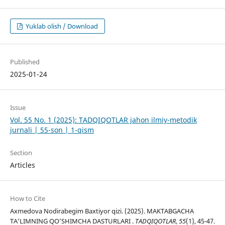
Yuklab olish / Download
Published
2025-01-24
Issue
Vol. 55 No. 1 (2025): TADQIQOTLAR jahon ilmiy-metodik
jurnali | 55-son | 1-qism
Section
Articles
How to Cite
Axmedova Nodirabegim Baxtiyor qizi. (2025). MAKTABGACHA
TA’LIMNING QO’SHIMCHA DASTURLARI .
TADQIQOTLAR
,
55
(1), 45-47.