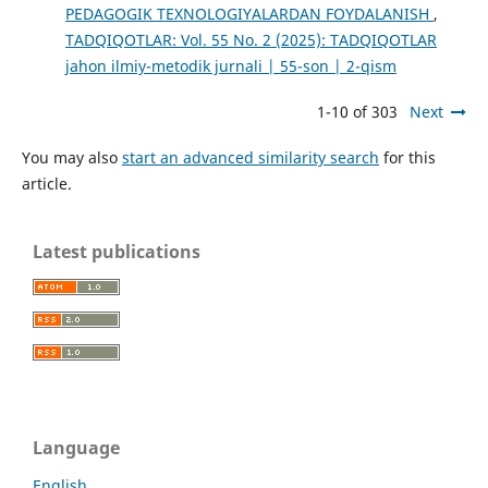
PEDAGOGIK TEXNOLOGIYALARDAN FOYDALANISH
,
TADQIQOTLAR: Vol. 55 No. 2 (2025): TADQIQOTLAR
jahon ilmiy-metodik jurnali | 55-son | 2-qism
1-10 of 303
Next
You may also
start an advanced similarity search
for this
article.
Latest publications
Language
English