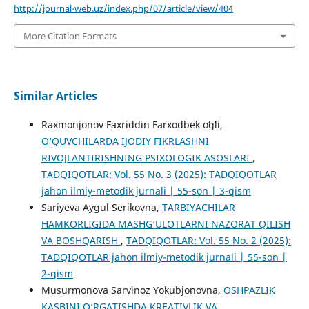
http://journal-web.uz/index.php/07/article/view/404
More Citation Formats
Similar Articles
Raxmonjonov Faxriddin Farxodbek oʻgʻli,
O‘QUVCHILARDA IJODIY FIKRLASHNI
RIVOJLANTIRISHNING PSIXOLOGIK ASOSLARI
,
TADQIQOTLAR: Vol. 55 No. 3 (2025): TADQIQOTLAR
jahon ilmiy-metodik jurnali | 55-son | 3-qism
Sariyeva Aygul Serikovna,
TARBIYACHILAR
HAMKORLIGIDA MASHG‘ULOTLARNI NAZORAT QILISH
VA BOSHQARISH
,
TADQIQOTLAR: Vol. 55 No. 2 (2025):
TADQIQOTLAR jahon ilmiy-metodik jurnali | 55-son |
2-qism
Musurmonova Sarvinoz Yokubjonovna,
OSHPAZLIK
KASBINI O‘RGATISHDA KREATIVLIK VA