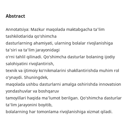
Abstract
Annotatsiya: Mazkur maqolada maktabgacha ta'lim
tashkilotlarida qo‘shimcha
dasturlarning ahamiyati, ularning bolalar rivojlanishiga
ta'siri va ta'lim jarayonidagi
o‘rni tahlil qilinadi. Qo‘shimcha dasturlar bolaning ijodiy
salohiyatini rivojlantirish,
texnik va ijtimoiy ko‘nikmalarini shakllantirishda muhim rol
o‘ynaydi. Shuningdek,
maqolada ushbu dasturlarni amalga oshirishda innovatsion
yondashuvlar va boshqaruv
tamoyillari haqida ma'lumot berilgan. Qo‘shimcha dasturlar
ta'lim jarayonini boyitib,
bolalarning har tomonlama rivojlanishiga xizmat qiladi.