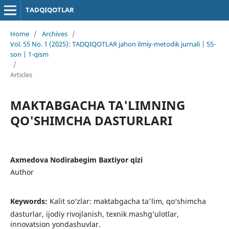
TADQIQOTLAR
Home
/
Archives
/
Vol. 55 No. 1 (2025): TADQIQOTLAR jahon ilmiy-metodik jurnali | 55-
son | 1-qism
/
Articles
MAKTABGACHA TA'LIMNING
QO'SHIMCHA DASTURLARI
Axmedova Nodirabegim Baxtiyor qizi
Author
Keywords:
Kalit so‘zlar: maktabgacha ta'lim, qo‘shimcha
dasturlar, ijodiy rivojlanish, texnik mashg‘ulotlar,
innovatsion yondashuvlar.