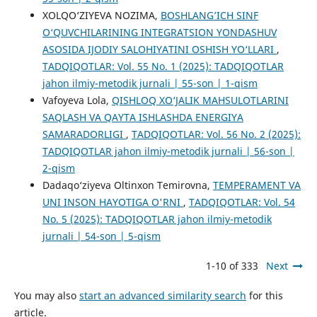
XOLQO‘ZIYEVA NOZIMA,
BOSHLANG’ICH SINF
O‘QUVCHILARINING INTEGRATSION YONDASHUV
ASOSIDA IJODIY SALOHIYATINI OSHISH YO‘LLARI
,
TADQIQOTLAR: Vol. 55 No. 1 (2025): TADQIQOTLAR
jahon ilmiy-metodik jurnali | 55-son | 1-qism
Vafoyeva Lola,
QISHLOQ XO‘JALIK MAHSULOTLARINI
SAQLASH VA QAYTA ISHLASHDA ENERGIYA
SAMARADORLIGI
,
TADQIQOTLAR: Vol. 56 No. 2 (2025):
TADQIQOTLAR jahon ilmiy-metodik jurnali | 56-son |
2-qism
Dadaqo‘ziyeva Oltinxon Temirovna,
TEMPERAMENT VA
UNI INSON HAYOTIGA O'RNI
,
TADQIQOTLAR: Vol. 54
No. 5 (2025): TADQIQOTLAR jahon ilmiy-metodik
jurnali | 54-son | 5-qism
1-10 of 333
Next
You may also
start an advanced similarity search
for this
article.