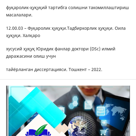
фуқаролик-ҳуқуқий тартибга солишни такомиллаштириш
масалалари.
12.00.03 – Фуқаролик ҳуқуқи.Тадбиркорлик ҳуқуқи. Оила
ҳуқуқи. Халқаро
хусусий ҳуқуқ Юридик фанлар доктори (DSc) илмий
даражасини олиш учун
тайёрланган диссертацияси. Тошкент – 2022.