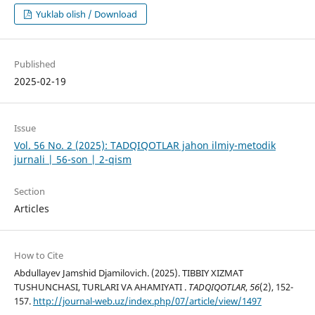
Yuklab olish / Download
Published
2025-02-19
Issue
Vol. 56 No. 2 (2025): TADQIQOTLAR jahon ilmiy-metodik
jurnali | 56-son | 2-qism
Section
Articles
How to Cite
Abdullayev Jamshid Djamilovich. (2025). TIBBIY XIZMAT
TUSHUNCHASI, TURLARI VA AHAMIYATI .
TADQIQOTLAR
,
56
(2), 152-
157.
http://journal-web.uz/index.php/07/article/view/1497