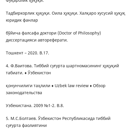
Фуқаролик ҳуқуқи.
Тадбиркорлик ҳуқуқи. Оила ҳуқуқи. Халқаро хусусий ҳуқуқ
юридик фанлар
бўйича фалсафа доктори (Doctor of Philosophy)
диссертацияси автореферати.
Тошкент – 2020. B.17.
4. Ф.Ваитова. Тиббий суғурта шартномасининг ҳуқуқий
табиати. ♦ Ўзбекистон
қонунчилиги таҳлили ♦ Uzbek law review ♦ Обзор
законодательства
Узбекистана. 2009 №1-2. B.8.
5. М.С.Болтаев. Ўзбекистон Республикасида тиббий
суғурта фаолиятини