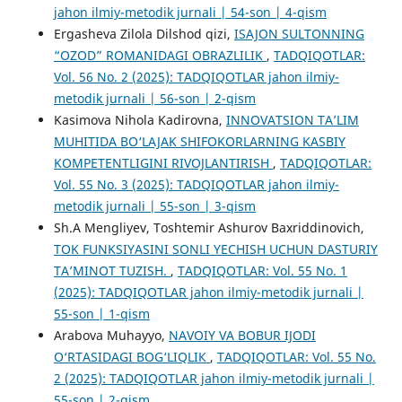
jahon ilmiy-metodik jurnali | 54-son | 4-qism
Ergasheva Zilola Dilshod qizi,
ISAJON SULTONNING
“OZOD” ROMANIDAGI OBRAZLILIK
,
TADQIQOTLAR:
Vol. 56 No. 2 (2025): TADQIQOTLAR jahon ilmiy-
metodik jurnali | 56-son | 2-qism
Kasimova Nihola Kadirovna,
INNOVATSION TA’LIM
MUHITIDA BO‘LAJAK SHIFOKORLARNING KASBIY
KOMPETENTLIGINI RIVOJLANTIRISH
,
TADQIQOTLAR:
Vol. 55 No. 3 (2025): TADQIQOTLAR jahon ilmiy-
metodik jurnali | 55-son | 3-qism
Sh.A Mengliyev, Toshtemir Ashurov Baxriddinovich,
TOK FUNKSIYASINI SONLI YECHISH UCHUN DASTURIY
TAʼMINOT TUZISH.
,
TADQIQOTLAR: Vol. 55 No. 1
(2025): TADQIQOTLAR jahon ilmiy-metodik jurnali |
55-son | 1-qism
Arabova Muhayyo,
NAVOIY VA BOBUR IJODI
O‘RTASIDAGI BOG‘LIQLIК
,
TADQIQOTLAR: Vol. 55 No.
2 (2025): TADQIQOTLAR jahon ilmiy-metodik jurnali |
55-son | 2-qism