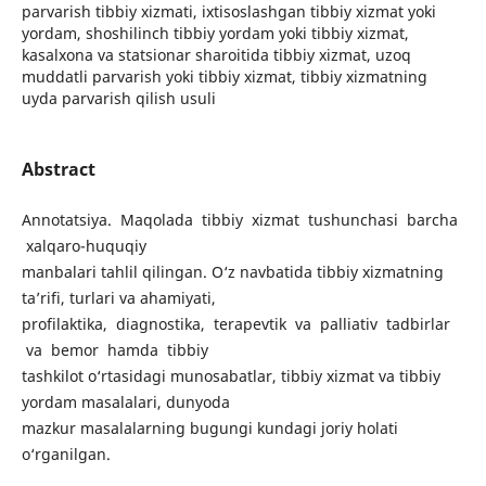
parvarish tibbiy xizmati, ixtisoslashgan tibbiy xizmat yoki
yordam, shoshilinch tibbiy yordam yoki tibbiy xizmat,
kasalxona va statsionar sharoitida tibbiy xizmat, uzoq
muddatli parvarish yoki tibbiy xizmat, tibbiy xizmatning
uyda parvarish qilish usuli
Abstract
Annotatsiya. Maqolada tibbiy xizmat tushunchasi barcha
xаlqаro-huquqiy
manbalari tahlil qilingan. O‘z navbatida tibbiy xizmatning
ta’rifi, turlari va ahamiyati,
profilaktika, diagnostika, terapevtik va palliativ tadbirlar
va bemor hamda tibbiy
tashkilot o‘rtasidagi munosabatlar, tibbiy xizmat va tibbiy
yordam masalalari, dunyoda
mazkur masalalarning bugungi kundagi joriy holati
o‘rganilgan.