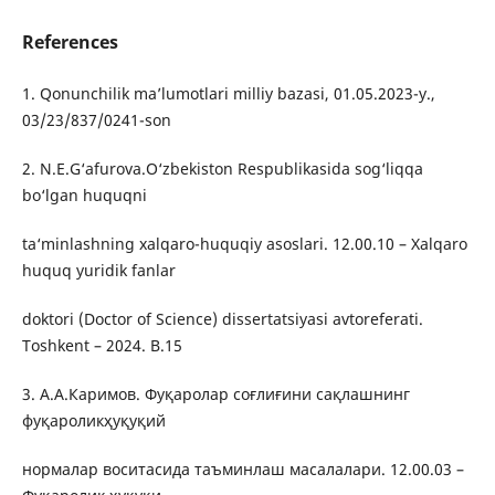
References
1. Qonunchilik ma’lumotlari milliy bazasi, 01.05.2023-y.,
03/23/837/0241-son
2. N.E.G‘afurova.O‘zbekiston Respublikаsidа sog‘liqqа
bo‘lgаn huquqni
tа‘minlаshning xаlqаro-huquqiy аsoslаri. 12.00.10 – Xalqaro
huquq yuridik fanlar
doktori (Doctor of Science) dissertatsiyasi avtoreferati.
Toshkent – 2024. B.15
3. А.А.Каримов. Фуқаролар соғлиғини сақлашнинг
фуқароликҳуқуқий
нормалар воситасида таъминлаш масалалари. 12.00.03 –