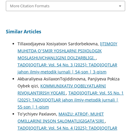
More Citation Formats
Similar Articles
Tillaxodjayeva Xosiyatxon Sardorbekovna,
IJTIMOIY
MUHITDA O'SMIR YOSHLARNI PSIXOLOGIK
MOSLASHUVCHANLIGINI DOLZARBLIGI.
,
TADQIQOTLAR: Vol. 54 No. 3 (2025): TADQIQOTLAR
jahon ilmiy-metodik jurnali | 54-son | 3-qism
Akbaraliyeva AsilaxonTojiddinovna, Panjiyeva Pokiza
Oybek qizi,
KOMMUNIKATIV QOBILYATLARNI
RIVOJLANTIRISH YO`LARI
,
TADQIQOTLAR: Vol. 55 No. 1
(2025): TADQIQOTLAR jahon ilmiy-metodik jurnali |
55-son | 1-qism
To’ychiyev Paxlavon,
MAVZU: ATROF- MUHIT
OMILLARINI INSON SALOMATLIGIGATA’SIRI
,
TADQIQOTLAR: Vol. 54 No. 4 (2025): TADQIQOTLAR