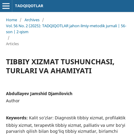
TADQIQOTLAR
Home
/
Archives
/
Vol. 56 No. 2 (2025): TADQIQOTLAR jahon ilmiy-metodik jurnali | 56-
son | 2-qism
/
Articles
TIBBIY XIZMAT TUSHUNCHASI,
TURLARI VA AHAMIYATI
Abdullayev Jamshid Djamilovich
Author
Keywords:
Kalit so‘zlar: Diagnostik tibbiy xizmat, profilaktik
tibbiy xizmat, terapevtik tibbiy xizmat, palliativ va umr bo‘yi
parvarish qilish bilan bog‘liq tibbiy xizmatlar, birlamchi