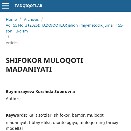
TADQIQOTLAR
Home
/
Archives
/
Vol. 55 No. 3 (2025): TADQIQOTLAR jahon ilmiy-metodik jurnali | 55-
son | 3-qism
/
Articles
SHIFOKOR MULOQOTI
MADANIYATI
Boymirzayeva Xurshida Sobirovna
Author
Keywords:
Kalit so'zlar: shifokor, bemor, muloqot,
madaniyat, tibbiy etika, diontologiya, muloqotning tarixiy
modellari