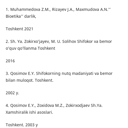
1. Muhammedova Z.M., Rizayev J.A., Maxmudova A.N.’’
Bioetika’’ darlik,
Toshkent 2021
2. Sh. Ya. Zokirxo’jayev, M. U. Solihov Shifokor va bemor
o’quv qo’llanma Toshkent
2016
3. Qosimov E.Y. Shifokorning nutq madaniyati va bemor
bilan muloqot. Toshkent.
2002 y.
4. Qosimov E.Y., Zoxidova M.Z., Zokirxodjaev Sh.Ya.
Xamshiralik ishi asoslari.
Toshkent. 2003 y