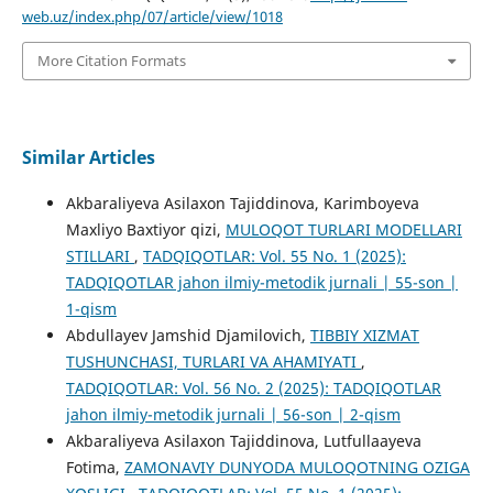
web.uz/index.php/07/article/view/1018
More Citation Formats
Similar Articles
Akbaraliyeva Asilaxon Tajiddinova, Karimboyeva
Maxliyo Baxtiyor qizi,
MULOQOT TURLARI MODELLARI
STILLARI
,
TADQIQOTLAR: Vol. 55 No. 1 (2025):
TADQIQOTLAR jahon ilmiy-metodik jurnali | 55-son |
1-qism
Abdullayev Jamshid Djamilovich,
TIBBIY XIZMAT
TUSHUNCHASI, TURLARI VA AHAMIYATI
,
TADQIQOTLAR: Vol. 56 No. 2 (2025): TADQIQOTLAR
jahon ilmiy-metodik jurnali | 56-son | 2-qism
Akbaraliyeva Asilaxon Tajiddinova, Lutfullaayeva
Fotima,
ZAMONAVIY DUNYODA MULOQOTNING OZIGA