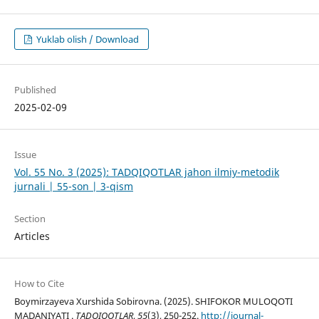
Yuklab olish / Download
Published
2025-02-09
Issue
Vol. 55 No. 3 (2025): TADQIQOTLAR jahon ilmiy-metodik
jurnali | 55-son | 3-qism
Section
Articles
How to Cite
Boymirzayeva Xurshida Sobirovna. (2025). SHIFOKOR MULOQOTI
MADANIYATI .
TADQIQOTLAR
,
55
(3), 250-252.
http://journal-