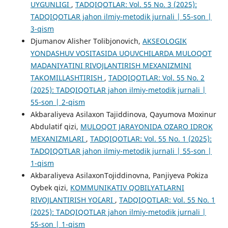
UYGʻUNLIGI
,
TADQIQOTLAR: Vol. 55 No. 3 (2025):
TADQIQOTLAR jahon ilmiy-metodik jurnali | 55-son |
3-qism
Djumanov Alisher Tolibjonovich,
AKSEOLOGIK
YONDASHUV VOSITASIDA UQUVCHILARDA MULOQOT
MADANIYATINI RIVOJLANTIRISH MEXANIZMINI
TAKOMILLASHTIRISH
,
TADQIQOTLAR: Vol. 55 No. 2
(2025): TADQIQOTLAR jahon ilmiy-metodik jurnali |
55-son | 2-qism
Akbaraliyeva Asilaxon Tajiddinova, Qayumova Moxinur
Abdulatif qizi,
MULOQOT JARAYONIDA OʻZARO IDROK
MEXANIZMLARI
,
TADQIQOTLAR: Vol. 55 No. 1 (2025):
TADQIQOTLAR jahon ilmiy-metodik jurnali | 55-son |
1-qism
Akbaraliyeva AsilaxonTojiddinovna, Panjiyeva Pokiza
Oybek qizi,
KOMMUNIKATIV QOBILYATLARNI
RIVOJLANTIRISH YO`LARI
,
TADQIQOTLAR: Vol. 55 No. 1
(2025): TADQIQOTLAR jahon ilmiy-metodik jurnali |
55-son | 1-qism