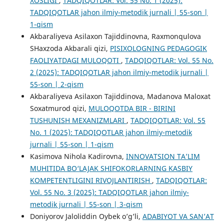
XOSLIGI
,
TADQIQOTLAR: Vol. 55 No. 1 (2025):
TADQIQOTLAR jahon ilmiy-metodik jurnali | 55-son |
1-qism
Akbaraliyeva Asilaxon Tajiddinovna, Raxmonqulova
SHaxzoda Akbarali qizi,
PISIXOLOGNING PEDAGOGIK
FAOLIYATDAGI MULOQOTI
,
TADQIQOTLAR: Vol. 55 No.
2 (2025): TADQIQOTLAR jahon ilmiy-metodik jurnali |
55-son | 2-qism
Akbaraliyeva Asilaxon Tajiddinova, Madanova Maloxat
Soxatmurod qizi,
MULOQOTDA BIR - BIRINI
TUSHUNISH MEXANIZMLARI
,
TADQIQOTLAR: Vol. 55
No. 1 (2025): TADQIQOTLAR jahon ilmiy-metodik
jurnali | 55-son | 1-qism
Kasimova Nihola Kadirovna,
INNOVATSION TA’LIM
MUHITIDA BO‘LAJAK SHIFOKORLARNING KASBIY
KOMPETENTLIGINI RIVOJLANTIRISH
,
TADQIQOTLAR:
Vol. 55 No. 3 (2025): TADQIQOTLAR jahon ilmiy-
metodik jurnali | 55-son | 3-qism
Doniyorov Jaloliddin Oybek o’g’li,
ADABIYOT VA SANʼAT