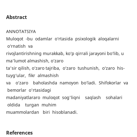
Abstract
ANNOTATSIYA
Muloqot -bu odamlar o‘rtasida psixologik aloqalarni
o‘rnatish va
rivojlantirishning murakkab, ko‘p qirrali jarayoni bo‘lib, u
ma'lumot almashish, o‘zaro
ta'sir qilish, o‘zaro tajriba, o‘zaro tushunish, o‘zaro his-
tuyg‘ular, fikr almashish
va o‘zaro baholashda namoyon bo‘ladi. Shifokorlar va
bemorlar o'rtasidagi
madaniyatlararo muloqot sog'liqni saqlash sohalari
oldida turgan muhim
muammolardan biri hisoblanadi.
References